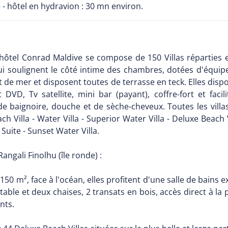
é - hôtel en hydravion : 30 mn environ.
 l'hôtel Conrad Maldive se compose de 150 Villas réparties 
 qui soulignent le côté intime des chambres, dotées d'équip
t de mer et disposent toutes de terrasse en teck. Elles dispo
 DVD, Tv satellite, mini bar (payant), coffre-fort et faci
 de baignoire, douche et de sèche-cheveux. Toutes les vil
 Villa - Water Villa - Superior Water Villa - Deluxe Beach Vi
 Suite - Sunset Water Villa.
Rangali Finolhu (île ronde) :
150 m², face à l'océan, elles profitent d'une salle de bains e
 table et deux chaises, 2 transats en bois, accès direct à 
nts.