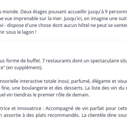
au monde. Deux étages pouvant accueillir jusqu'à 9 personn
ne vue imprenable sur la mer. Jusqu'ici, on imagine une sui
vavi - dispose d'une chose dont aucun hôtel ne peut se vant
ir sous le lagon !
us forme de buffet. 7 restaurants dont un spectaculaire situ
ce" (en supplément).
sorielle interactive totale inouï, parfumé, élégante et visu
rie fine, une boulangerie et des desserts. La liste des vin d
el vin tiendras le premier rôle de demain.
atrice et innovatrice : Accompagné de vin parfait pour cet
assortie à des plats recommandés. La clientèle dine sous 