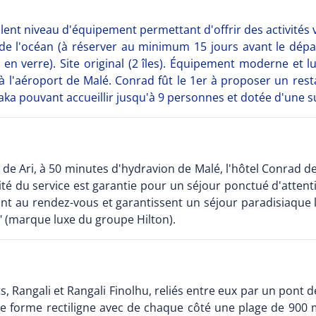
llent niveau d'équipement permettant d'offrir des activités 
 de l'océan (à réserver au minimum 15 jours avant le dépa
l en verre). Site original (2 îles). Équipement moderne et l
vé à l'aéroport de Malé. Conrad fût le 1er à proposer un re
raka pouvant accueillir jusqu'à 9 personnes et dotée d'une s
sud de Ari, à 50 minutes d'hydravion de Malé, l'hôtel Conrad 
é du service est garantie pour un séjour ponctué d'attentio
sont au rendez-vous et garantissent un séjour paradisiaqu
d" (marque luxe du groupe Hilton).
ts, Rangali et Rangali Finolhu, reliés entre eux par un pont 
de forme rectiligne avec de chaque côté une plage de 900 