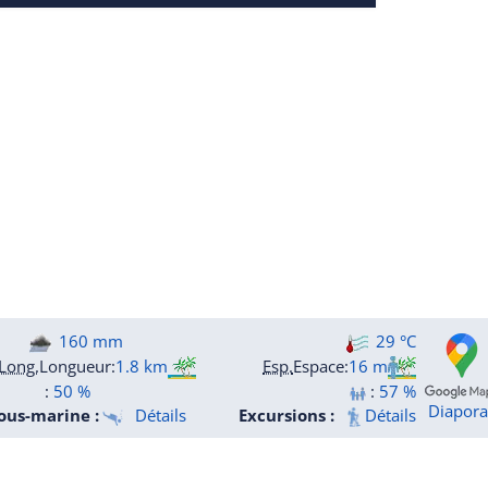
160 mm
29 °C
Long.
Longueur
:
1.8 km
Esp.
Espace
:
16 m
:
50 %
:
57 %
Diapor
ous-marine :
Détails
Excursions :
Détails