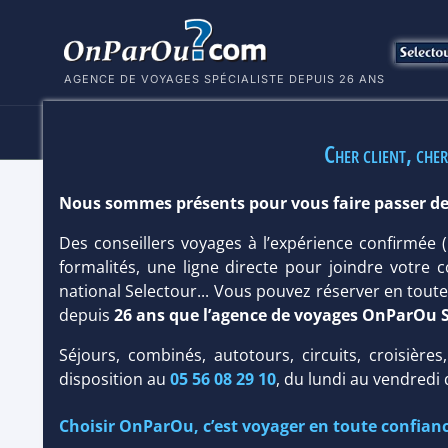
AGENCE DE VOYAGES SPÉCIALISTE DEPUIS 26 ANS
HÔTELS
SÉJOURS
MULTI
Cher client, cher
Nous sommes présents pour vous faire passer de
HÔTEL CONRAD MALDIVES RANGALI 
Des conseillers voyages à l’expérience confirmée
Île : Taille
grande
/ Type
Charme & Luxe
formalités, une ligne directe pour joindre votre c
national Selectour... Vous pouvez réserver en tou
depuis
26 ans que l’agence de voyages OnParOu 
Séjours, combinés, autotours, circuits, croisières
disposition au
05 56 08 29 10
, du lundi au vendredi
Choisir OnParOu, c’est voyager en toute confianc