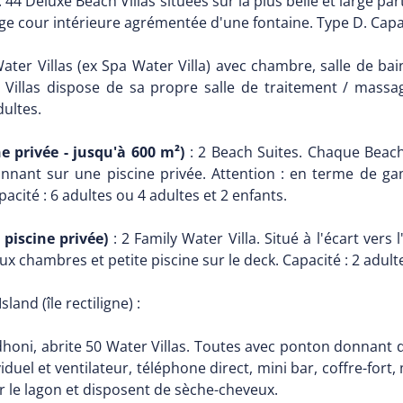
: 44 Deluxe Beach Villas situées sur la plus belle et large 
ge cour intérieure agrémentée d'une fontaine. Type D. Capaci
ater Villas (ex Spa Water Villa) avec chambre, salle de bain
Villas dispose de sa propre salle de traitement / massag
dultes.
e privée - jusqu'à 600 m²)
: 2 Beach Suites. Chaque Beach
ant sur une piscine privée. Attention : en terme de gamm
pacité : 6 adultes ou 4 adultes et 2 enfants.
 piscine privée)
: 2 Family Water Villa. Situé à l'écart vers
x chambres et petite piscine sur le deck. Capacité : 2 adulte
land (île rectiligne) :
 dhoni, abrite 50 Water Villas. Toutes avec ponton donnant 
viduel et ventilateur, téléphone direct, mini bar, coffre-fort
ur le lagon et disposent de sèche-cheveux.