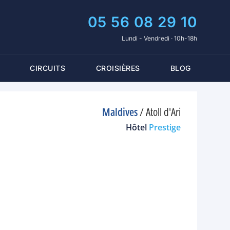
05 56 08 29 10
Lundi - Vendredi · 10h-18h
CIRCUITS
CROISIÈRES
BLOG
Maldives
/
Atoll d'Ari
Hôtel
Prestige