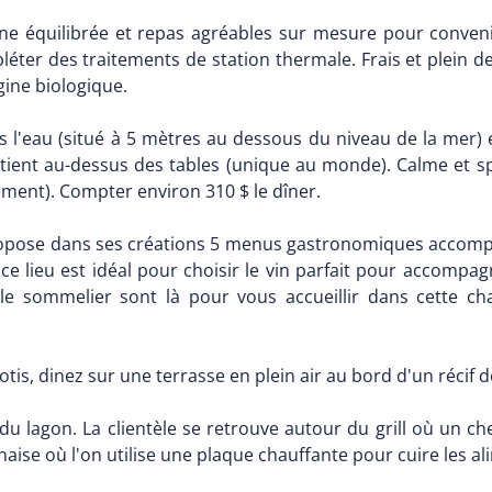
ine équilibrée et repas agréables sur mesure pour convenir
léter des traitements de station thermale. Frais et plein de
ine biologique.
s l'eau (situé à 5 mètres au dessous du niveau de la mer) 
ient au-dessus des tables (unique au monde). Calme et spe
ement). Compter environ 310 $ le dîner.
ropose dans ses créations 5 menus gastronomiques accom
 ce lieu est idéal pour choisir le vin parfait pour accom
et le sommelier sont là pour vous accueillir dans cette 
ilotis, dinez sur une terrasse en plein air au bord d'un récif 
 du lagon. La clientèle se retrouve autour du grill où un c
onaise où l'on utilise une plaque chauffante pour cuire les al