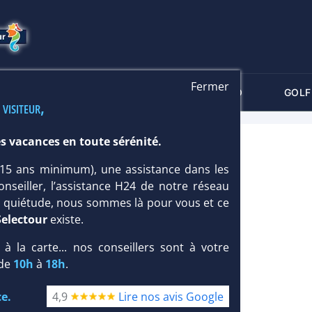
Fermer
-CRITÈRES
MALDIVES
THALASSO
GOLF
 visiteur,
s vacances en toute sérénité.
ISLAND 5*
 (15 ans minimum), une assistance dans les
onseiller, l’assistance H24 de notre réseau
te quiétude, nous sommes là pour vous et ce
Selectour
existe.
, à la carte... nos conseillers sont à votre
 de
10h
à
18h
.
e.
4,9
Lire nos avis Google