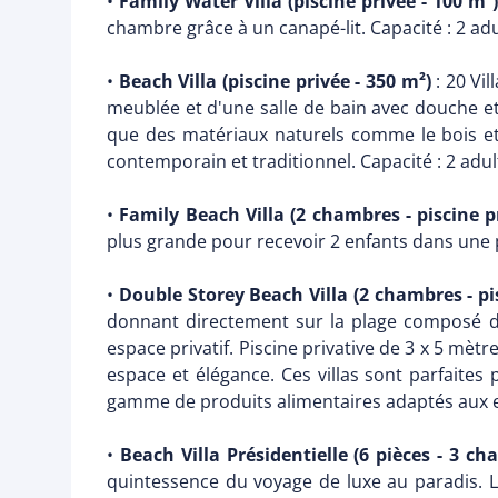
•
Family Water Villa (piscine privée - 100 m²)
chambre grâce à un canapé-lit. Capacité : 2 adu
•
Beach Villa (piscine privée - 350 m²)
: 20 Vil
meublée et d'une salle de bain avec douche e
que des matériaux naturels comme le bois et 
contemporain et traditionnel. Capacité : 2 adul
•
Family Beach Villa (2 chambres - piscine p
plus grande pour recevoir 2 enfants dans une pe
•
Double Storey Beach Villa (2 chambres - pis
donnant directement sur la plage composé de 
espace privatif. Piscine privative de 3 x 5 mèt
espace et élégance. Ces villas sont parfaites
gamme de produits alimentaires adaptés aux enf
•
Beach Villa Présidentielle (6 pièces - 3 ch
quintessence du voyage de luxe au paradis. Le