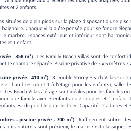
: Villa identique aux précédentes mais plus adaptées pour
ltes et 2 enfants.
las situées de plein pieds sur la plage disposant d'une pisci
t baignoire. Chaque villa a été pensée pour se fondre élé
le marbre. Espaces extérieur et intérieur sont harmonieu
tes et 1 enfant.
rivée - 358 m²)
: Les Familly Beach Villas sont de confort 
tite chambre séparée. Piscine privative de 3 x 5 mètres. Cap
cine privée - 410 m²)
: 8 Double Storey Beach Villas sur 2 
2 chambres (dont 1 à l'étage pour les enfants), salle de 
res. Les Beach Villas à étage sont idéales pour les familles o
 pour une famille avec 3 enfants ou 2 couples et 1 enfant
ants est disponible pour le dîner. Capacité : 2 adultes et 3
ambres - piscine privée - 700 m²)
: Raffinement sobre, desig
s bois naturels sont précieux, le marbre est classique, l