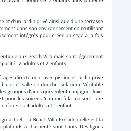
 recevoir 2 adultes e t2 enfants dans la même
ne et d'un jardin privé ainsi que d'une terrasse
gamment dans son environnement en n'utilisant
sement intégrés pour créer un style à la fois
identique aux Beach Villa mais sont légèrement
acité : 2 adultes et 2 enfants.
étages directement avec piscine et jardin privé
bains et salle de douche, solarium. Véritable
u les groupes d'amis qui veulent conjuguer luxe,
. Et pour les soirées "comme à la maison", une
 enfants ou 4 adultes et 1 enfant.
n actuel... la Beach Villa Présidentielle est la
es plafonds à charpente sont hauts. Des lignes