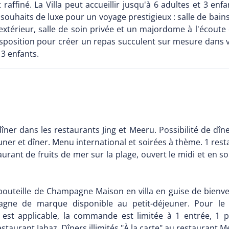
finé. La Villa peut accueillir jusqu'à 6 adultes et 3 enfa
 souhaits de luxe pour un voyage prestigieux : salle de bai
i extérieur, salle de soin privée et un majordome à l'écou
disposition pour créer un repas succulent sur mesure dans vo
 3 enfants.
er dans les restaurants Jing et Meeru. Possibilité de dîner
uner et dîner. Menu international et soirées à thème. 1 res
aurant de fruits de mer sur la plage, ouvert le midi et en
outeille de Champagne Maison en villa en guise de bienven
e de marque disponible au petit-déjeuner. Pour le dé
 est applicable, la commande est limitée à 1 entrée, 1 p
restaurant Jahaz. Dîners illimités "À la carte" au restaurant 