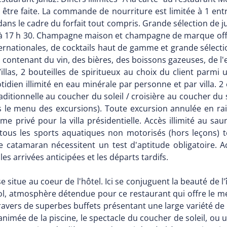
t être faite. La commande de nourriture est limitée à 1 entr
dans le cadre du forfait tout compris. Grande sélection de j
 h à 17 h 30. Champagne maison et champagne de marque off
ernationales, de cocktails haut de gamme et grande sélectio
 contenant du vin, des bières, des boissons gazeuses, de l'
llas, 2 bouteilles de spiritueux au choix du client parmi u
dien illimité en eau minérale par personne et par villa.
aditionnelle au coucher du soleil / croisière au coucher d
ans le menu des excursions). Toute excursion annulée en ra
 privé pour la villa présidentielle. Accès illimité au s
 tous les sports aquatiques non motorisés (hors leçons) t
e catamaran nécessitent un test d'aptitude obligatoire. Ac
es arrivées anticipées et les départs tardifs.
e situe au coeur de l'hôtel. Ici se conjuguent la beauté de l'
 sol, atmosphère détendue pour ce restaurant qui offre le me
ravers de superbes buffets présentant une large variété de 
animée de la piscine, le spectacle du coucher de soleil, ou 