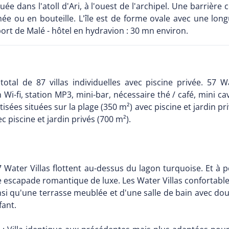
tuée dans l'atoll d'Ari, à l'ouest de l'archipel. Une barrièr
pnée ou en bouteille. L'île est de forme ovale avec une l
ort de Malé - hôtel en hydravion : 30 mn environ.
total de 87 villas individuelles avec piscine privée. 57 W
-fi, station MP3, mini-bar, nécessaire thé / café, mini cav
isées situées sur la plage (350 m²) avec piscine et jardin pr
ec piscine et jardin privés (700 m²).
7 Water Villas flottent au-dessus du lagon turquoise. Et à p
 une escapade romantique de luxe. Les Water Villas confort
si qu'une terrasse meublée et d'une salle de bain avec douc
fant.