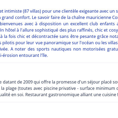
t intimiste (87 villas) pour une clientèle exigeante avec un s
un grand confort. Le savoir faire de la chaîne mauricienn
 bienvenues avec à disposition un excellent club enfants 
hôtel à l'allure sophistiqué des plus raffinés, chic et cos
 la fois chic et décontractée sans être pesante grâce nota
as pilotis pour leur vue panoramique sur l'océan ou les villa
rivée. A noter des sports nautiques non motorisées gra
-érosion entourant l'île.
e datant de 2009 qui offre la promesse d'un séjour placé so
 la plage (toutes avec piscine privative - surface minimum de
alité en soi. Restaurant gastronomique alliant une cuisine