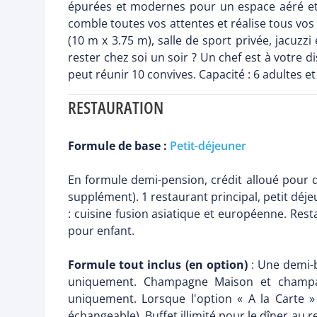
épurées et modernes pour un espace aéré et raf
comble toutes vos attentes et réalise tous vos
(10 m x 3.75 m), salle de sport privée, jacuzz
rester chez soi un soir ? Un chef est à votre 
peut réunir 10 convives. Capacité : 6 adultes et
RESTAURATION
Formule de base :
Petit-déjeuner
En formule demi-pension, crédit alloué pour dîn
supplément). 1 restaurant principal, petit déje
: cuisine fusion asiatique et européenne. Rest
pour enfant.
Formule tout inclus (en option)
: Une demi-b
uniquement. Champagne Maison et champagn
uniquement. Lorsque l'option « A la Carte »
échangeable). Buffet illimité pour le dîner au 