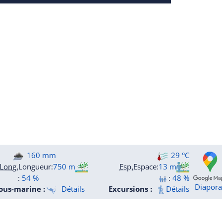
160 mm
29 °C
Long.
Longueur
:
750 m
Esp.
Espace
:
13 m
:
54 %
:
48 %
Diapor
ous-marine :
Détails
Excursions :
Détails