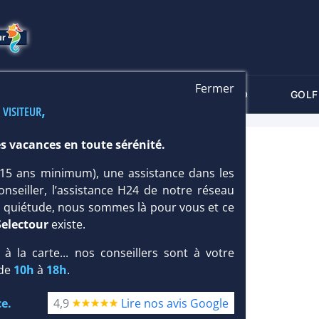
Fermer
-CRITÈRES
MALDIVES
THALASSO
GOLF
 visiteur,
s vacances en toute sérénité.
T 5*
 (15 ans minimum), une assistance dans les
 & Luxe
,
Famille
onseiller, l’assistance H24 de notre réseau
te quiétude, nous sommes là pour vous et ce
Selectour
existe.
, à la carte... nos conseillers sont à votre
 de
10h
à
18h
.
e.
4,9
Lire nos avis Google