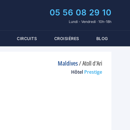
05 56 08 29 10
Lundi - Vendredi · 10h-18h
CIRCUITS
CROISIÈRES
BLOG
Maldives
/
Atoll d'Ari
Hôtel
Prestige