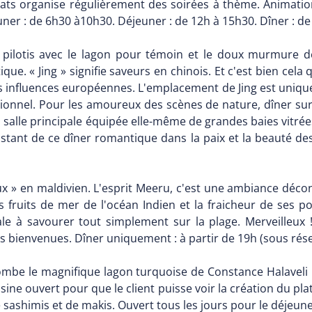
ts organise régulièrement des soirées à thème. Animation
euner : de 6h30 à10h30. Déjeuner : de 12h à 15h30. Dîner : d
pilotis avec le lagon pour témoin et le doux murmure des
e. « Jing » signifie saveurs en chinois. Et c'est bien cela qu
es influences européennes. L'emplacement de Jing est unique
nnel. Pour les amoureux des scènes de nature, dîner sur la
la salle principale équipée elle-même de grandes baies vitr
ant de ce dîner romantique dans la paix et la beauté des
ux » en maldivien. L'esprit Meeru, c'est une ambiance décon
 fruits de mer de l'océan Indien et la fraicheur de ses p
e à savourer tout simplement sur la plage. Merveilleux !
les bienvenues. Dîner uniquement : à partir de 19h (sous ré
lombe le magnifique lagon turquoise de Constance Halaveli 
sine ouvert pour que le client puisse voir la création du plat
e sashimis et de makis. Ouvert tous les jours pour le déjeun