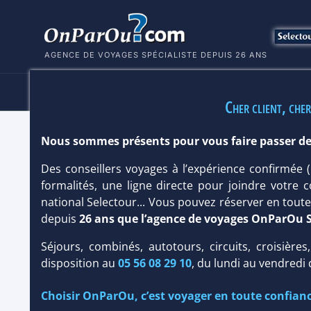
AGENCE DE VOYAGES SPÉCIALISTE DEPUIS 26 ANS
HÔTELS
SÉJOURS
MULTI
Cher client, cher
Nous sommes présents pour vous faire passer de
HÔTEL CONSTANCE HALAVELI RESOR
Des conseillers voyages à l’expérience confirmée
Île : Taille
petite
/ Type
Charme & Luxe
,
Design
formalités, une ligne directe pour joindre votre c
national Selectour... Vous pouvez réserver en tou
depuis
26 ans que l’agence de voyages OnParOu 
Séjours, combinés, autotours, circuits, croisières
disposition au
05 56 08 29 10
, du lundi au vendredi
Choisir OnParOu, c’est voyager en toute confianc