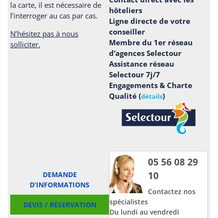
la carte, il est nécessaire de
hôteliers
l’interroger au cas par cas.
Ligne directe de votre
conseiller
N’hésitez pas à nous
Membre du 1er réseau
solliciter.
d’agences Selectour
Assistance réseau
Selectour 7j/7
Engagements & Charte
Qualité (
)
détails
05 56 08 29
10
DEMANDE
D’INFORMATIONS
Contactez nos
spécialistes
DEVIS / RÉSERVATION
Du lundi au vendredi