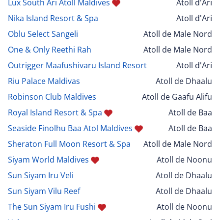
Lux South Ari Atoll Maldives
Atoll d'Ari
Nika Island Resort & Spa
Atoll d'Ari
Oblu Select Sangeli
Atoll de Male Nord
One & Only Reethi Rah
Atoll de Male Nord
Outrigger Maafushivaru Island Resort
Atoll d'Ari
Riu Palace Maldivas
Atoll de Dhaalu
Robinson Club Maldives
Atoll de Gaafu Alifu
Royal Island Resort & Spa
Atoll de Baa
Seaside Finolhu Baa Atol Maldives
Atoll de Baa
Sheraton Full Moon Resort & Spa
Atoll de Male Nord
Siyam World Maldives
Atoll de Noonu
Sun Siyam Iru Veli
Atoll de Dhaalu
Sun Siyam Vilu Reef
Atoll de Dhaalu
The Sun Siyam Iru Fushi
Atoll de Noonu