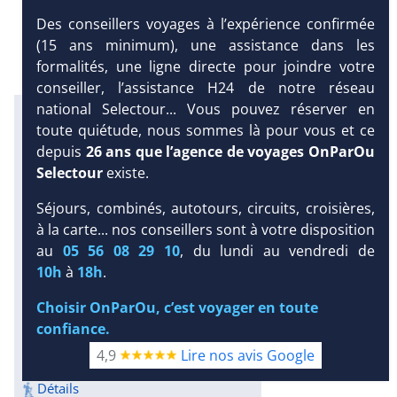
Des conseillers voyages à l’expérience confirmée
(15 ans minimum), une assistance dans les
formalités, une ligne directe pour joindre votre
conseiller, l’assistance H24 de notre réseau
national Selectour... Vous pouvez réserver en
Infos météo :
toute quiétude, nous sommes là pour vous et ce
29 °C
160 mm
29 °C
depuis
26 ans que l’agence de voyages OnParOu
Infos plages :
Selectour
existe.
Dist.
Long.
Esp.
Distance
:
Longueur
:
Espace
:
Séjours, combinés, autotours, circuits, croisières,
< 100 m
750 m
13 m
à la carte... nos conseillers sont à votre disposition
DEMANDE
au
05 56 08 29 10
, du lundi au vendredi de
Équipement :
D’INFORMATIONS
10h
à
18h
.
87
Tx
:
54 %
Tx
:
48 %
Snorkeling :
DEVIS /
Choisir OnParOu, c’est voyager en toute
Détails
RÉSERVATION
confiance.
Plongée sous-marine :
Détails
4,9
Lire nos avis Google
Excursions :
Détails