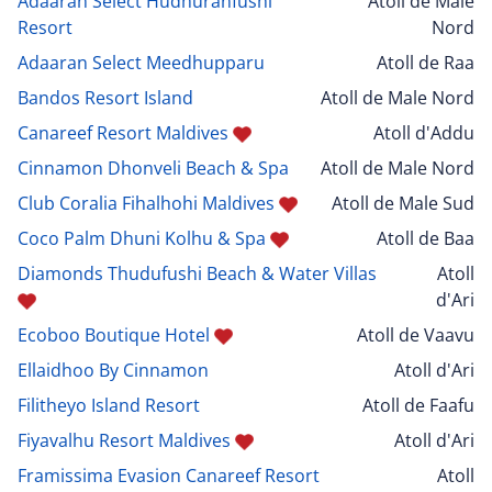
Adaaran Select Hudhuranfushi
Atoll de Male
Resort
Nord
Adaaran Select Meedhupparu
Atoll de Raa
Bandos Resort Island
Atoll de Male Nord
Canareef Resort Maldives
Atoll d'Addu
Cinnamon Dhonveli Beach & Spa
Atoll de Male Nord
Club Coralia Fihalhohi Maldives
Atoll de Male Sud
Coco Palm Dhuni Kolhu & Spa
Atoll de Baa
Diamonds Thudufushi Beach & Water Villas
Atoll
d'Ari
Ecoboo Boutique Hotel
Atoll de Vaavu
Ellaidhoo By Cinnamon
Atoll d'Ari
Filitheyo Island Resort
Atoll de Faafu
Fiyavalhu Resort Maldives
Atoll d'Ari
Framissima Evasion Canareef Resort
Atoll