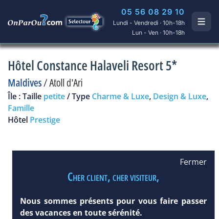
05 56 08 29 10
Lundi - Vendredi · 10h-18h
Lun - Ven · 10h-18h
Hôtel Constance Halaveli Resort 5*
Maldives
/
Atoll d'Ari
Île : Taille
petite
/ Type
Charme & Luxe
,
Design & Luxe
,
Famille
Hôtel
Prestige
Fermer
Cher client, cher visiteur,
Nous sommes présents pour vous faire passer
des vacances en toute sérénité.