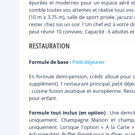
épurées et modernes pour un espace aéré et raf
comble toutes vos attentes et réalise tous vos
(10 m x 3.75 m), salle de sport privée, jacuzz
rester chez soi un soir ? Un chef est à votre 
peut réunir 10 convives. Capacité : 6 adultes et
RESTAURATION
Formule de base :
Petit-déjeuner
En formule demi-pension, crédit alloué pour dîn
supplément). 1 restaurant principal, petit déje
: cuisine fusion asiatique et européenne. Rest
pour enfant.
Formule tout inclus (en option)
: Une demi-b
uniquement. Champagne Maison et champagn
uniquement. Lorsque l'option « A la Carte »
échangeable). Buffet illimité pour le dîner au 