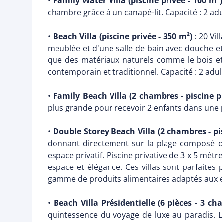
•
Family Water Villa (piscine privée - 100 m²)
chambre grâce à un canapé-lit. Capacité : 2 adu
•
Beach Villa (piscine privée - 350 m²)
: 20 Vil
meublée et d'une salle de bain avec douche e
que des matériaux naturels comme le bois et 
contemporain et traditionnel. Capacité : 2 adul
•
Family Beach Villa (2 chambres - piscine p
plus grande pour recevoir 2 enfants dans une pe
•
Double Storey Beach Villa (2 chambres - pis
donnant directement sur la plage composé de 
espace privatif. Piscine privative de 3 x 5 mèt
espace et élégance. Ces villas sont parfaites
gamme de produits alimentaires adaptés aux enf
•
Beach Villa Présidentielle (6 pièces - 3 ch
quintessence du voyage de luxe au paradis. Le