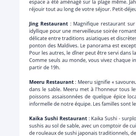
espace a été aménagé sur la plage même. Jaha
réjouir tout au long de votre séjour. Petit-déj
Jing Restaurant
: Magnifique restaurant sur 
idyllique pour une merveilleuse soirée romantiqu
délicate entre traditions asiatiques et discrèt
ponton des Maldives. Le panorama est exceptio
Pour les autres, le dîner peut être servi dans 
Comme seuls au monde, vous vivez chaque inst
partir de 19h.
Meeru Restaurant
: Meeru signifie « savoure
dans le sable. Meeru met à l'honneur tous les
poissons assaisonnées de quelque épice local
informelle de notre équipe. Les familles sont 
Kaika Sushi Restaurant
: Kaika Sushi - surp
sushis au sol de sable, avec un comptoir de cui
de rouleaux de sushi japonais traditionnels, d