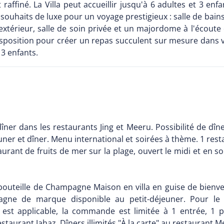
finé. La Villa peut accueillir jusqu'à 6 adultes et 3 enfa
 souhaits de luxe pour un voyage prestigieux : salle de bai
i extérieur, salle de soin privée et un majordome à l'écou
disposition pour créer un repas succulent sur mesure dans vo
 3 enfants.
er dans les restaurants Jing et Meeru. Possibilité de dîner
uner et dîner. Menu international et soirées à thème. 1 res
aurant de fruits de mer sur la plage, ouvert le midi et en
outeille de Champagne Maison en villa en guise de bienven
e de marque disponible au petit-déjeuner. Pour le dé
 est applicable, la commande est limitée à 1 entrée, 1 p
restaurant Jahaz. Dîners illimités "À la carte" au restaurant 