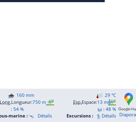
160 mm
29 °C
Long.
Longueur
:
750 m
Esp.
Espace
:
13 m
:
54 %
:
48 %
Diapor
ous-marine :
Détails
Excursions :
Détails