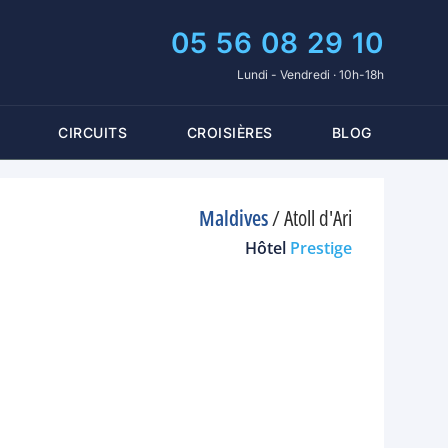
05 56 08 29 10
Lundi - Vendredi · 10h-18h
CIRCUITS
CROISIÈRES
BLOG
Maldives
/
Atoll d'Ari
Hôtel
Prestige