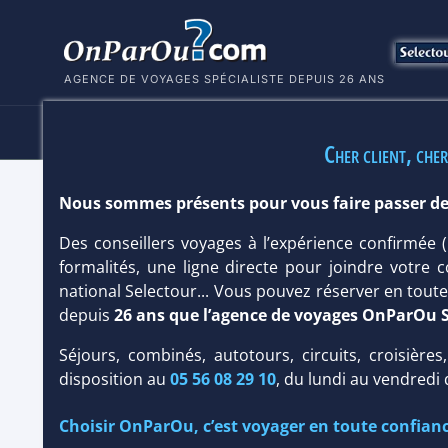
AGENCE DE VOYAGES SPÉCIALISTE DEPUIS 26 ANS
HÔTELS
SÉJOURS
MULTI
Cher client, cher
Nous sommes présents pour vous faire passer de
HÔTEL CONSTANCE HALAVELI RESOR
Des conseillers voyages à l’expérience confirmée
Île : Taille
petite
/ Type
Charme & Luxe
,
Design
formalités, une ligne directe pour joindre votre c
national Selectour... Vous pouvez réserver en tou
depuis
26 ans que l’agence de voyages OnParOu 
Séjours, combinés, autotours, circuits, croisières
disposition au
05 56 08 29 10
, du lundi au vendredi
Choisir OnParOu, c’est voyager en toute confianc