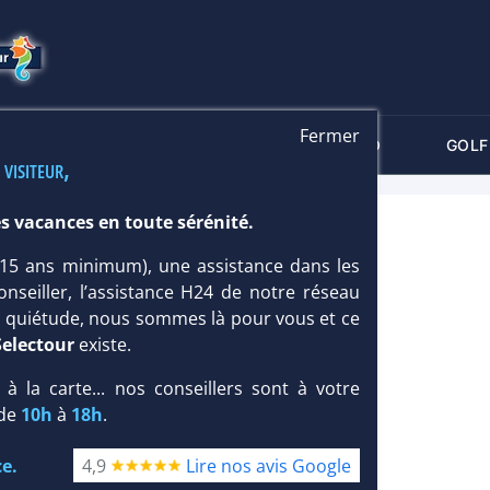
Fermer
-CRITÈRES
MALDIVES
THALASSO
GOLF
 visiteur,
s vacances en toute sérénité.
T 5*
 (15 ans minimum), une assistance dans les
 & Luxe
,
Famille
onseiller, l’assistance H24 de notre réseau
te quiétude, nous sommes là pour vous et ce
Selectour
existe.
, à la carte... nos conseillers sont à votre
 de
10h
à
18h
.
e.
4,9
Lire nos avis Google