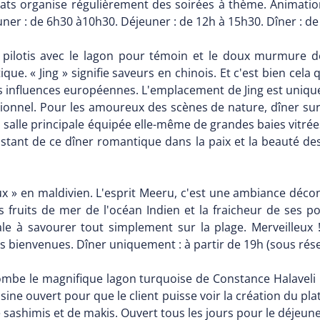
ts organise régulièrement des soirées à thème. Animation
euner : de 6h30 à10h30. Déjeuner : de 12h à 15h30. Dîner : d
pilotis avec le lagon pour témoin et le doux murmure des
e. « Jing » signifie saveurs en chinois. Et c'est bien cela qu
es influences européennes. L'emplacement de Jing est unique
nnel. Pour les amoureux des scènes de nature, dîner sur la
la salle principale équipée elle-même de grandes baies vitr
ant de ce dîner romantique dans la paix et la beauté des
ux » en maldivien. L'esprit Meeru, c'est une ambiance décon
 fruits de mer de l'océan Indien et la fraicheur de ses p
e à savourer tout simplement sur la plage. Merveilleux !
les bienvenues. Dîner uniquement : à partir de 19h (sous ré
lombe le magnifique lagon turquoise de Constance Halaveli 
sine ouvert pour que le client puisse voir la création du plat
e sashimis et de makis. Ouvert tous les jours pour le déjeun