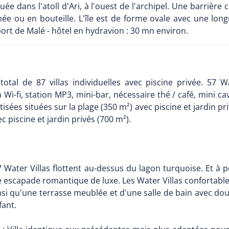
tuée dans l'atoll d'Ari, à l'ouest de l'archipel. Une barrièr
pnée ou en bouteille. L'île est de forme ovale avec une l
ort de Malé - hôtel en hydravion : 30 mn environ.
total de 87 villas individuelles avec piscine privée. 57 W
-fi, station MP3, mini-bar, nécessaire thé / café, mini cav
isées situées sur la plage (350 m²) avec piscine et jardin pr
ec piscine et jardin privés (700 m²).
7 Water Villas flottent au-dessus du lagon turquoise. Et à p
 une escapade romantique de luxe. Les Water Villas confort
si qu'une terrasse meublée et d'une salle de bain avec douc
fant.