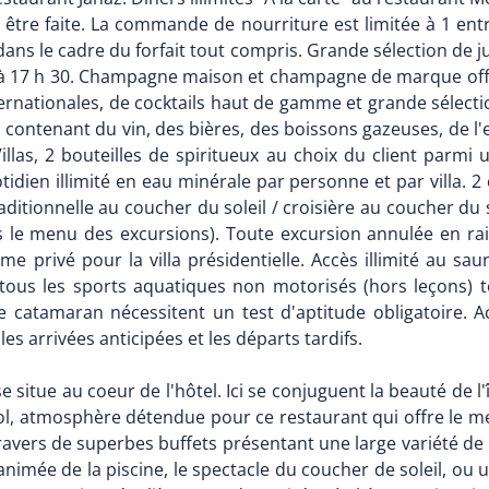
t être faite. La commande de nourriture est limitée à 1 entr
dans le cadre du forfait tout compris. Grande sélection de j
 h à 17 h 30. Champagne maison et champagne de marque off
ernationales, de cocktails haut de gamme et grande sélectio
 contenant du vin, des bières, des boissons gazeuses, de l'
llas, 2 bouteilles de spiritueux au choix du client parmi u
dien illimité en eau minérale par personne et par villa.
aditionnelle au coucher du soleil / croisière au coucher d
ans le menu des excursions). Toute excursion annulée en ra
 privé pour la villa présidentielle. Accès illimité au s
 tous les sports aquatiques non motorisés (hors leçons) t
e catamaran nécessitent un test d'aptitude obligatoire. Ac
es arrivées anticipées et les départs tardifs.
e situe au coeur de l'hôtel. Ici se conjuguent la beauté de l'
 sol, atmosphère détendue pour ce restaurant qui offre le me
ravers de superbes buffets présentant une large variété de 
animée de la piscine, le spectacle du coucher de soleil, ou 