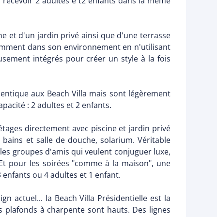
 recevoir 2 adultes e t2 enfants dans la même
ne et d'un jardin privé ainsi que d'une terrasse
gamment dans son environnement en n'utilisant
sement intégrés pour créer un style à la fois
identique aux Beach Villa mais sont légèrement
acité : 2 adultes et 2 enfants.
étages directement avec piscine et jardin privé
bains et salle de douche, solarium. Véritable
u les groupes d'amis qui veulent conjuguer luxe,
. Et pour les soirées "comme à la maison", une
 enfants ou 4 adultes et 1 enfant.
n actuel... la Beach Villa Présidentielle est la
es plafonds à charpente sont hauts. Des lignes