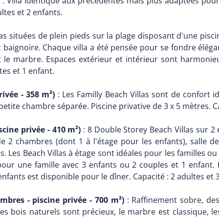
: Villa identique aux précédentes mais plus adaptées pour
ltes et 2 enfants.
las situées de plein pieds sur la plage disposant d'une pisci
t baignoire. Chaque villa a été pensée pour se fondre élé
le marbre. Espaces extérieur et intérieur sont harmonieu
tes et 1 enfant.
rivée - 358 m²)
: Les Familly Beach Villas sont de confort 
tite chambre séparée. Piscine privative de 3 x 5 mètres. Cap
cine privée - 410 m²)
: 8 Double Storey Beach Villas sur 2 
2 chambres (dont 1 à l'étage pour les enfants), salle de 
res. Les Beach Villas à étage sont idéales pour les familles o
 pour une famille avec 3 enfants ou 2 couples et 1 enfant
ants est disponible pour le dîner. Capacité : 2 adultes et 3
ambres - piscine privée - 700 m²)
: Raffinement sobre, desig
s bois naturels sont précieux, le marbre est classique, l