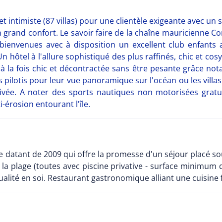
t intimiste (87 villas) pour une clientèle exigeante avec un s
un grand confort. Le savoir faire de la chaîne mauricienn
 bienvenues avec à disposition un excellent club enfants 
hôtel à l'allure sophistiqué des plus raffinés, chic et cos
 la fois chic et décontractée sans être pesante grâce nota
as pilotis pour leur vue panoramique sur l'océan ou les villa
rivée. A noter des sports nautiques non motorisées gra
-érosion entourant l'île.
e datant de 2009 qui offre la promesse d'un séjour placé so
 la plage (toutes avec piscine privative - surface minimum de
alité en soi. Restaurant gastronomique alliant une cuisine