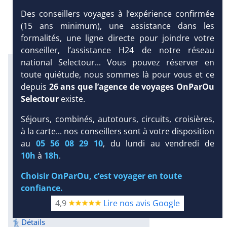
Des conseillers voyages à l’expérience confirmée
(15 ans minimum), une assistance dans les
formalités, une ligne directe pour joindre votre
conseiller, l’assistance H24 de notre réseau
national Selectour... Vous pouvez réserver en
Infos météo :
toute quiétude, nous sommes là pour vous et ce
29 °C
160 mm
29 °C
depuis
26 ans que l’agence de voyages OnParOu
Infos plages :
Selectour
existe.
Dist.
Long.
Esp.
Distance
:
Longueur
:
Espace
:
Séjours, combinés, autotours, circuits, croisières,
< 100 m
750 m
13 m
à la carte... nos conseillers sont à votre disposition
DEMANDE
au
05 56 08 29 10
, du lundi au vendredi de
Équipement :
D’INFORMATIONS
10h
à
18h
.
87
Tx
:
54 %
Tx
:
48 %
Snorkeling :
DEVIS /
Choisir OnParOu, c’est voyager en toute
Détails
RÉSERVATION
confiance.
Plongée sous-marine :
Détails
4,9
Lire nos avis Google
Excursions :
Détails