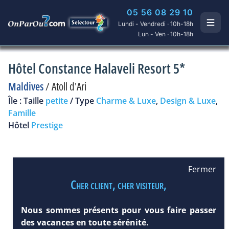
05 56 08 29 10
Lundi - Vendredi · 10h-18h
Lun - Ven · 10h-18h
Hôtel Constance Halaveli Resort 5*
Maldives
/
Atoll d'Ari
Île : Taille
petite
/ Type
Charme & Luxe
,
Design & Luxe
,
Famille
Hôtel
Prestige
Fermer
Cher client, cher visiteur,
Nous sommes présents pour vous faire passer
des vacances en toute sérénité.