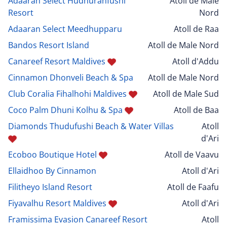
Adaaran Select Hudhuranfushi
Atoll de Male
Resort
Nord
Adaaran Select Meedhupparu
Atoll de Raa
Bandos Resort Island
Atoll de Male Nord
Canareef Resort Maldives
Atoll d'Addu
Cinnamon Dhonveli Beach & Spa
Atoll de Male Nord
Club Coralia Fihalhohi Maldives
Atoll de Male Sud
Coco Palm Dhuni Kolhu & Spa
Atoll de Baa
Diamonds Thudufushi Beach & Water Villas
Atoll
d'Ari
Ecoboo Boutique Hotel
Atoll de Vaavu
Ellaidhoo By Cinnamon
Atoll d'Ari
Filitheyo Island Resort
Atoll de Faafu
Fiyavalhu Resort Maldives
Atoll d'Ari
Framissima Evasion Canareef Resort
Atoll