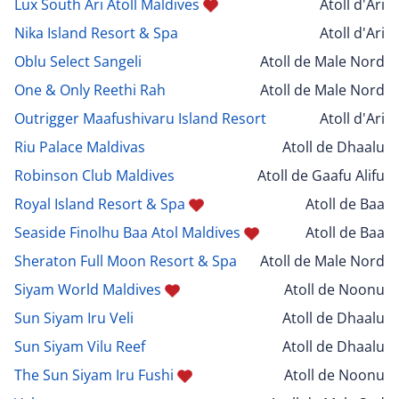
Lux South Ari Atoll Maldives
Atoll d'Ari
Nika Island Resort & Spa
Atoll d'Ari
Oblu Select Sangeli
Atoll de Male Nord
One & Only Reethi Rah
Atoll de Male Nord
Outrigger Maafushivaru Island Resort
Atoll d'Ari
Riu Palace Maldivas
Atoll de Dhaalu
Robinson Club Maldives
Atoll de Gaafu Alifu
Royal Island Resort & Spa
Atoll de Baa
Seaside Finolhu Baa Atol Maldives
Atoll de Baa
Sheraton Full Moon Resort & Spa
Atoll de Male Nord
Siyam World Maldives
Atoll de Noonu
Sun Siyam Iru Veli
Atoll de Dhaalu
Sun Siyam Vilu Reef
Atoll de Dhaalu
The Sun Siyam Iru Fushi
Atoll de Noonu