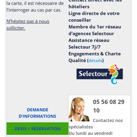
la carte, il est nécessaire de
hôteliers
l’interroger au cas par cas.
Ligne directe de votre
conseiller
N’hésitez pas à nous
Membre du 1er réseau
solliciter.
d’agences Selectour
Assistance réseau
Selectour 7j/7
Engagements & Charte
Qualité (
)
détails
05 56 08 29
10
DEMANDE
D’INFORMATIONS
Contactez nos
spécialistes
DEVIS / RÉSERVATION
Du lundi au vendredi