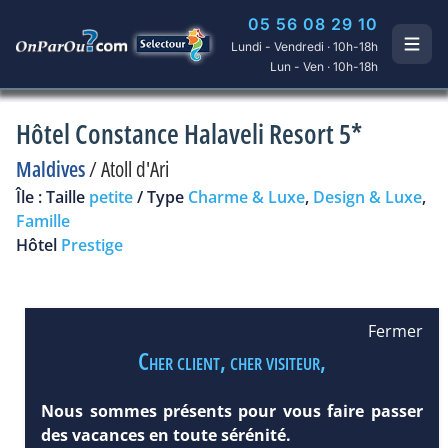
05 56 08 29 10
Lundi - Vendredi · 10h-18h
Lun - Ven · 10h-18h
Hôtel Constance Halaveli Resort 5*
Maldives
/
Atoll d'Ari
Île : Taille
petite
/ Type
Charme & Luxe
,
Design & Luxe
,
Famille
Hôtel
Prestige
Fermer
Cher client, cher visiteur,
Nous sommes présents pour vous faire passer
des vacances en toute sérénité.