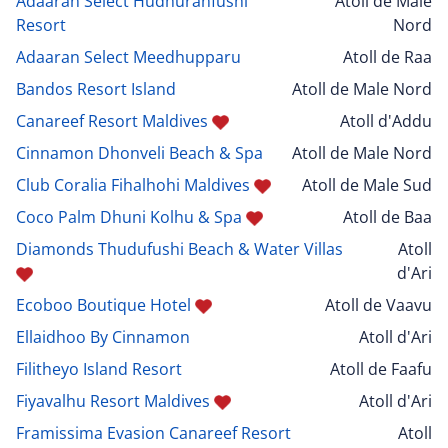
Adaaran Select Hudhuranfushi
Atoll de Male
Resort
Nord
Adaaran Select Meedhupparu
Atoll de Raa
Bandos Resort Island
Atoll de Male Nord
Canareef Resort Maldives
Atoll d'Addu
Cinnamon Dhonveli Beach & Spa
Atoll de Male Nord
Club Coralia Fihalhohi Maldives
Atoll de Male Sud
Coco Palm Dhuni Kolhu & Spa
Atoll de Baa
Diamonds Thudufushi Beach & Water Villas
Atoll
d'Ari
Ecoboo Boutique Hotel
Atoll de Vaavu
Ellaidhoo By Cinnamon
Atoll d'Ari
Filitheyo Island Resort
Atoll de Faafu
Fiyavalhu Resort Maldives
Atoll d'Ari
Framissima Evasion Canareef Resort
Atoll