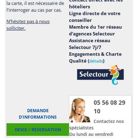
la carte, il est nécessaire de
hôteliers
l’interroger au cas par cas.
Ligne directe de votre
conseiller
N’hésitez pas à nous
Membre du 1er réseau
solliciter.
d’agences Selectour
Assistance réseau
Selectour 7j/7
Engagements & Charte
Qualité (
)
détails
05 56 08 29
10
DEMANDE
D’INFORMATIONS
Contactez nos
spécialistes
DEVIS / RÉSERVATION
Du lundi au vendredi