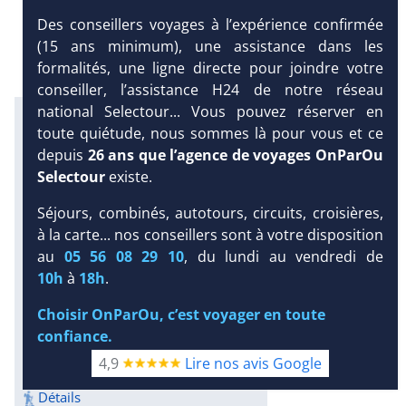
Des conseillers voyages à l’expérience confirmée
(15 ans minimum), une assistance dans les
formalités, une ligne directe pour joindre votre
conseiller, l’assistance H24 de notre réseau
national Selectour... Vous pouvez réserver en
Infos météo :
toute quiétude, nous sommes là pour vous et ce
29 °C
160 mm
29 °C
depuis
26 ans que l’agence de voyages OnParOu
Infos plages :
Selectour
existe.
Dist.
Long.
Esp.
Distance
:
Longueur
:
Espace
:
Séjours, combinés, autotours, circuits, croisières,
< 100 m
750 m
13 m
à la carte... nos conseillers sont à votre disposition
DEMANDE
au
05 56 08 29 10
, du lundi au vendredi de
Équipement :
D’INFORMATIONS
10h
à
18h
.
87
Tx
:
54 %
Tx
:
48 %
Snorkeling :
DEVIS /
Choisir OnParOu, c’est voyager en toute
Détails
RÉSERVATION
confiance.
Plongée sous-marine :
Détails
4,9
Lire nos avis Google
Excursions :
Détails