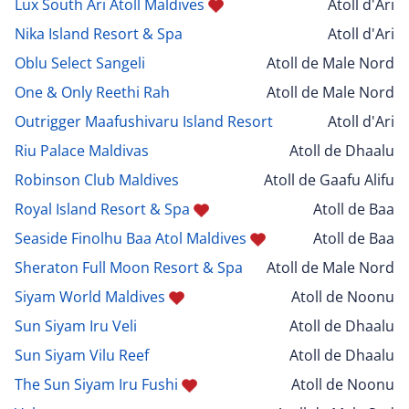
Lux South Ari Atoll Maldives
Atoll d'Ari
Nika Island Resort & Spa
Atoll d'Ari
Oblu Select Sangeli
Atoll de Male Nord
One & Only Reethi Rah
Atoll de Male Nord
Outrigger Maafushivaru Island Resort
Atoll d'Ari
Riu Palace Maldivas
Atoll de Dhaalu
Robinson Club Maldives
Atoll de Gaafu Alifu
Royal Island Resort & Spa
Atoll de Baa
Seaside Finolhu Baa Atol Maldives
Atoll de Baa
Sheraton Full Moon Resort & Spa
Atoll de Male Nord
Siyam World Maldives
Atoll de Noonu
Sun Siyam Iru Veli
Atoll de Dhaalu
Sun Siyam Vilu Reef
Atoll de Dhaalu
The Sun Siyam Iru Fushi
Atoll de Noonu