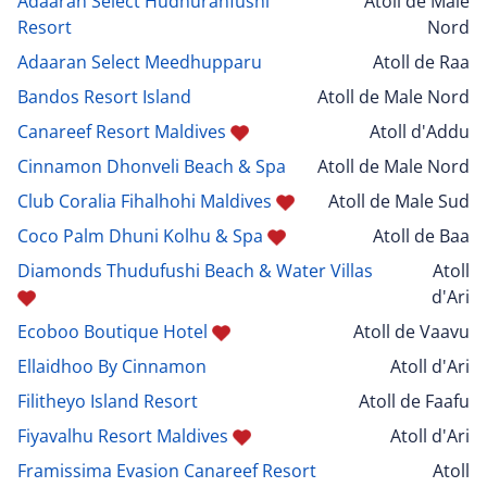
Adaaran Select Hudhuranfushi
Atoll de Male
Resort
Nord
Adaaran Select Meedhupparu
Atoll de Raa
Bandos Resort Island
Atoll de Male Nord
Canareef Resort Maldives
Atoll d'Addu
Cinnamon Dhonveli Beach & Spa
Atoll de Male Nord
Club Coralia Fihalhohi Maldives
Atoll de Male Sud
Coco Palm Dhuni Kolhu & Spa
Atoll de Baa
Diamonds Thudufushi Beach & Water Villas
Atoll
d'Ari
Ecoboo Boutique Hotel
Atoll de Vaavu
Ellaidhoo By Cinnamon
Atoll d'Ari
Filitheyo Island Resort
Atoll de Faafu
Fiyavalhu Resort Maldives
Atoll d'Ari
Framissima Evasion Canareef Resort
Atoll