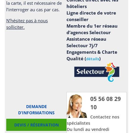
la carte, il est nécessaire de
hôteliers
l’interroger au cas par cas.
Ligne directe de votre
conseiller
N’hésitez pas à nous
Membre du 1er réseau
solliciter.
d’agences Selectour
Assistance réseau
Selectour 7j/7
Engagements & Charte
Qualité (
)
détails
05 56 08 29
10
DEMANDE
D’INFORMATIONS
Contactez nos
spécialistes
DEVIS / RÉSERVATION
Du lundi au vendredi