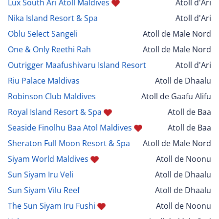
Lux South Ari Atoll Maldives
Atoll d'Ari
Nika Island Resort & Spa
Atoll d'Ari
Oblu Select Sangeli
Atoll de Male Nord
One & Only Reethi Rah
Atoll de Male Nord
Outrigger Maafushivaru Island Resort
Atoll d'Ari
Riu Palace Maldivas
Atoll de Dhaalu
Robinson Club Maldives
Atoll de Gaafu Alifu
Royal Island Resort & Spa
Atoll de Baa
Seaside Finolhu Baa Atol Maldives
Atoll de Baa
Sheraton Full Moon Resort & Spa
Atoll de Male Nord
Siyam World Maldives
Atoll de Noonu
Sun Siyam Iru Veli
Atoll de Dhaalu
Sun Siyam Vilu Reef
Atoll de Dhaalu
The Sun Siyam Iru Fushi
Atoll de Noonu