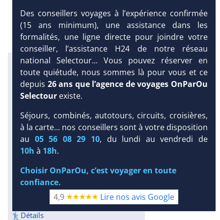
Des conseillers voyages à l’expérience confirmée
(15 ans minimum), une assistance dans les
formalités, une ligne directe pour joindre votre
conseiller, l’assistance H24 de notre réseau
national Selectour... Vous pouvez réserver en
Infos météo :
toute quiétude, nous sommes là pour vous et ce
29 °C
160 mm
29 °C
depuis
26 ans que l’agence de voyages OnParOu
Infos plages :
Selectour
existe.
Dist.
Long.
Esp.
Distance
:
Longueur
:
Espace
:
Séjours, combinés, autotours, circuits, croisières,
< 100 m
750 m
13 m
à la carte... nos conseillers sont à votre disposition
DEMANDE
au
05 56 08 29 10
, du lundi au vendredi de
Équipement :
D’INFORMATIONS
10h
à
18h
.
87
Tx
:
54 %
Tx
:
48 %
Snorkeling :
DEVIS /
Choisir OnParOu, c’est voyager en toute
Détails
RÉSERVATION
confiance.
Plongée sous-marine :
Détails
4,9
Lire nos avis Google
Excursions :
Détails