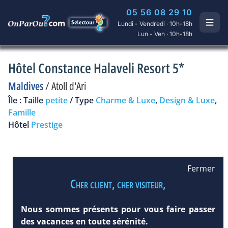
05 56 08 29 10
Lundi - Vendredi · 10h-18h
Lun - Ven · 10h-18h
Hôtel Constance Halaveli Resort 5*
Maldives
/
Atoll d'Ari
Île : Taille
petite
/ Type
Charme & Luxe
,
Design & Luxe
,
Famille
Hôtel
Prestige
Fermer
Cher client, cher visiteur,
Nous sommes présents pour vous faire passer
des vacances en toute sérénité.