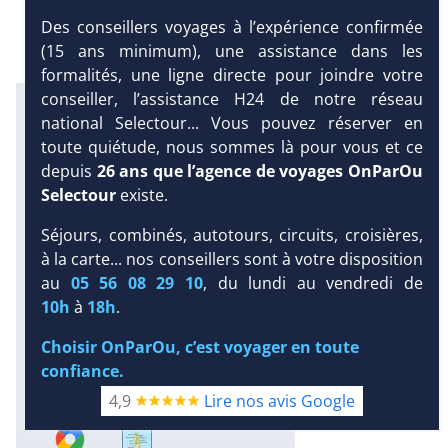
Des conseillers voyages à l’expérience confirmée
(15 ans minimum), une assistance dans les
formalités, une ligne directe pour joindre votre
conseiller, l’assistance H24 de notre réseau
Infos météo :
national Selectour... Vous pouvez réserver en
29 °C
160 mm
29 °C
toute quiétude, nous sommes là pour vous et ce
Infos plages :
depuis
26 ans que l’agence de voyages OnParOu
Dist.
Long.
Esp.
Distance
:
Selectour
existe.
Longueur
:
Espace
:
< 100 m
750 m
10 m
Séjours, combinés, autotours, circuits, croisières,
DEMANDE
à la carte... nos conseillers sont à votre disposition
Équipement :
D’INFORMATIONS
au
05 56 08 29 10
, du lundi au vendredi de
110
Tx
:
33 %
Tx
:
18 %
Snorkeling :
10h
à
18h
.
DEVIS /
Détails
RÉSERVATION
Choisir OnParOu, c’est voyager en toute
Plongée sous-marine :
confiance.
Détails
Excursions :
4,9
Lire nos avis Google
Détails