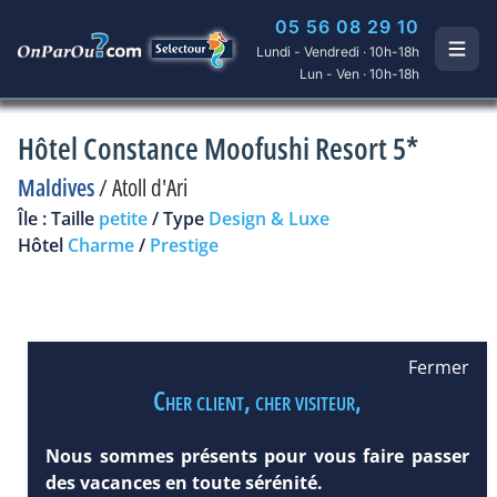
05 56 08 29 10
Lundi - Vendredi · 10h-18h
Lun - Ven · 10h-18h
Hôtel Constance Moofushi Resort 5*
Maldives
/
Atoll d'Ari
Île : Taille
petite
/ Type
Design & Luxe
Hôtel
Charme
/
Prestige
Fermer
Cher client, cher visiteur,
Nous sommes présents pour vous faire passer
des vacances en toute sérénité.