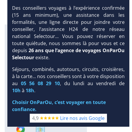
Des conseillers voyages à l’expérience confirmée
(15 ans minimum), une assistance dans les
formalités, une ligne directe pour joindre votre
conseiller, l’assistance H24 de notre réseau
Infos météo :
national Selectour... Vous pouvez réserver en
29 °C
160 mm
29 °C
toute quiétude, nous sommes là pour vous et ce
Infos plages :
depuis
26 ans que l’agence de voyages OnParOu
Dist.
Long.
Esp.
Distance
:
Selectour
existe.
Longueur
:
Espace
:
< 100 m
750 m
10 m
Séjours, combinés, autotours, circuits, croisières,
DEMANDE
à la carte... nos conseillers sont à votre disposition
Équipement :
D’INFORMATIONS
au
05 56 08 29 10
, du lundi au vendredi de
110
Tx
:
33 %
Tx
:
18 %
Snorkeling :
10h
à
18h
.
DEVIS /
Détails
RÉSERVATION
Choisir OnParOu, c’est voyager en toute
Plongée sous-marine :
confiance.
Détails
Excursions :
4,9
Lire nos avis Google
Détails