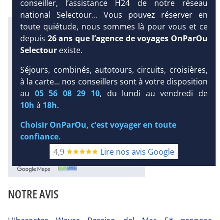
conseiller, l’assistance H24 de notre réseau
national Selectour... Vous pouvez réserver en
toute quiétude, nous sommes là pour vous et ce
Infos météo :
depuis
26 ans que l’agence de voyages OnParOu
32 °C
228 mm
29 °C
Selectour
existe.
Infos plages :
Séjours, combinés, autotours, circuits, croisières,
Dist.
Distance
:
Long.
Longueur
:
DEMANDE
à la carte... nos conseillers sont à votre disposition
< 100 m
1.6 km
D’INFORMATIONS
au
05 56 08 29 10
, du lundi au vendredi de
Équipement :
452
Tx
:
54 %
Tx
:
57 %
10h
à
18h
.
DEVIS /
Infos golfs :
RÉSERVATION
Choisir OnParOu, c’est voyager en toute
9
dont le plus proche à 500 m de
confiance.
l'hôtel
4,9
Lire nos avis Google
Diaporama
NOTRE AVIS