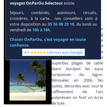
voyages OnParOu Selectour
existe.
DEMANDE D’INFORMATIONS
Séjours, combinés, autotours, circuits,
PRÉSENTATION
croisières, à la carte... nos conseillers sont à
votre disposition au
05 56 08 29 10
, du lundi au
Fleuron de l'hôtellerie de
vendredi de
10h
à
18h
.
Bora Bora, s'étirant le long
Choisir OnParOu, c’est voyager en toute
de la magnifique pointe de
confiance.
Matira, l'hôtel
Intercontinental Moana
4,9
Lire nos avis Google
Resort est niché entre deux
superbes plages de sable
blanc bordant les eaux
turquoises du lagon.
Rénovées en 2006, les
suites, décorées avec tout le
raffinement de l'art
polynésien en font un écrin
de luxe.