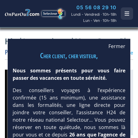
05 56 08 29 10
Lundi - Vendredi · 10h-18h
Lun - Ven · 10h-18h
Hôtel Intercontinental Moana Resort 5*
Fermer
Polynésie
/
Ile de Bora Bora
Hôtel
Prestige
Cher client, cher visiteur,
Nous sommes présents pour vous faire
Infos météo :
passer des vacances en toute sérénité.
Des conseillers voyages à l’expérience
29 °C
46 mm
27 °C
Équipement :
confirmée (15 ans minimum), une assistance
64
Tx
:
17 %
dans les formalités, une ligne directe pour
Tx
:
18 %
joindre votre conseiller, l’assistance H24 de
notre réseau national Selectour... Vous pouvez
réserver en toute quiétude, nous sommes là
pour vous et ce depuis
26 ans que l’agence de