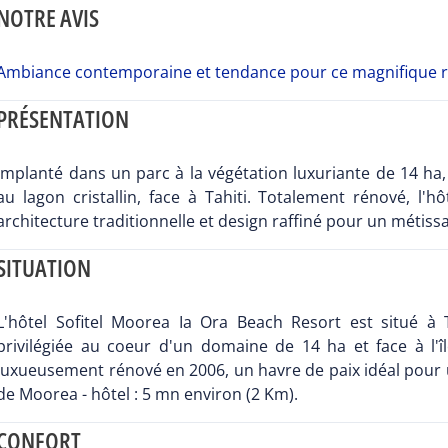
NOTRE AVIS
Ambiance contemporaine et tendance pour ce magnifique res
PRÉSENTATION
Implanté dans un parc à la végétation luxuriante de 14 ha,
au lagon cristallin, face à Tahiti. Totalement rénové, l'
architecture traditionnelle et design raffiné pour un métissa
SITUATION
L'hôtel Sofitel Moorea Ia Ora Beach Resort est situé à T
privilégiée au coeur d'un domaine de 14 ha et face à l'îl
luxueusement rénové en 2006, un havre de paix idéal pour 
de Moorea - hôtel : 5 mn environ (2 Km).
CONFORT