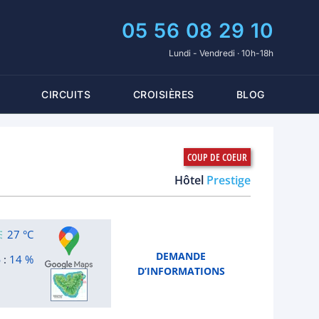
05 56 08 29 10
Lundi - Vendredi · 10h-18h
CIRCUITS
CROISIÈRES
BLOG
Hôtel
Prestige
27 °C
DEMANDE
:
14 %
D’INFORMATIONS