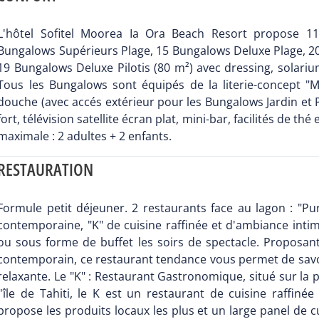
L'hôtel Sofitel Moorea Ia Ora Beach Resort propose 1
Bungalows Supérieurs Plage, 15 Bungalows Deluxe Plage, 20
19 Bungalows Deluxe Pilotis (80 m²) avec dressing, solariu
Tous les Bungalows sont équipés de la literie-concept "My
douche (avec accés extérieur pour les Bungalows Jardin et P
fort, télévision satellite écran plat, mini-bar, facilités de thé
maximale : 2 adultes + 2 enfants.
RESTAURATION
Formule petit déjeuner. 2 restaurants face au lagon : "Pu
contemporaine, "K" de cuisine raffinée et d'ambiance intime
ou sous forme de buffet les soirs de spectacle. Proposan
contemporain, ce restaurant tendance vous permet de sav
relaxante. Le "K" : Restaurant Gastronomique, situé sur la 
l'île de Tahiti, le K est un restaurant de cuisine raffin
propose les produits locaux les plus et un large panel de c