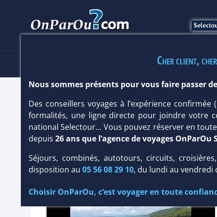
AGENCE DE VOYAGES SPÉCIALISTE DEPUIS 26 ANS
Cher client, cher
HÔTELS
SÉJOURS
MULTI
Nous sommes présents pour vous faire passer de
HÔTEL SOFITEL MOOREA IA ORA BEA
Des conseillers voyages à l’expérience confirmée
formalités, une ligne directe pour joindre votre c
Polynésie
/
Ile de Moorea
national Selectour... Vous pouvez réserver en tou
depuis
26 ans que l’agence de voyages OnParOu 
Séjours, combinés, autotours, circuits, croisières
disposition au
05 56 08 29 10
, du lundi au vendredi
Choisir OnParOu, c’est voyager en toute confianc