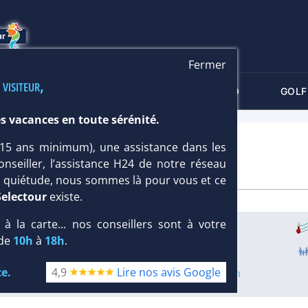
Fermer
 visiteur,
-CRITÈRES
MALDIVES
THALASSO
GOLF
s vacances en toute sérénité.
CH RESORT 5*
 (15 ans minimum), une assistance dans les
onseiller, l’assistance H24 de notre réseau
te quiétude, nous sommes là pour vous et ce
Selectour
existe.
, à la carte... nos conseillers sont à votre
Infos météo :
29 °C
46 mm
 de
10h
à
18h
.
Équipement :
111
:
17 %
e.
4,9
Lire nos avis Google
Infos golfs :
1
Distance depuis l'hôtel : 3.5 km