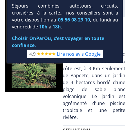
Séjours, combinés, autotours, circuits,
croisières, à la carte... nos conseillers sont à
votre disposition au
05 56 08 29 10
, du lundi au
DEMANDE D’INFORMATIONS
vendredi de
10h
à
18h
.
PRÉSENTATION
Choisir OnParOu, c’est voyager en toute
confiance.
4,9
Lire nos avis Google
Ce petit hôtel de 40
chambres est situé sur la
côte est, à 3 Km seulement
de Papeete, dans un jardin
de 3 hectares bordé d'une
plage de sable blanc
volcanique. Le jardin est
agrémenté d'une piscine
tropicale et une petite
rivière.