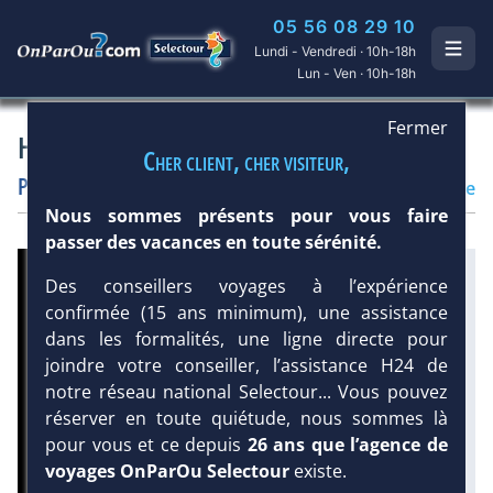
05 56 08 29 10
Lundi - Vendredi · 10h-18h
Lun - Ven · 10h-18h
Fermer
Hôtel Le Royal Tahitien 2*
Cher client, cher visiteur,
Polynésie
/
Ile de Tahiti
Hôtel
Classique
Nous sommes présents pour vous faire
passer des vacances en toute sérénité.
Infos météo :
Des conseillers voyages à l’expérience
confirmée (15 ans minimum), une assistance
29 °C
46 mm
27 °C
dans les formalités, une ligne directe pour
Équipement :
joindre votre conseiller, l’assistance H24 de
40
Tx
:
8 %
notre réseau national Selectour... Vous pouvez
Tx
:
9 %
réserver en toute quiétude, nous sommes là
Infos golfs :
1
Distance depuis l'hôtel :
pour vous et ce depuis
26 ans que l’agence de
44 km
voyages OnParOu Selectour
existe.