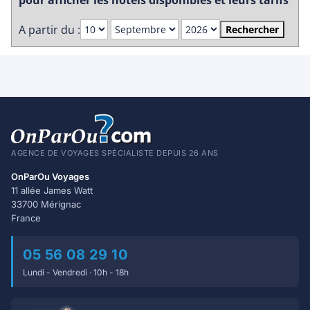
pour afficher les hôtels disponibles et leurs tarifs
A partir du :
Rechercher
AGENCE DE VOYAGES SPÉCIALISTE DEPUIS 26 ANS
OnParOu Voyages
11 allée James Watt
33700 Mérignac
France
05 56 08 29 10
Lundi - Vendredi · 10h - 18h