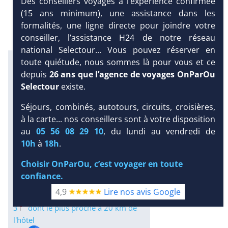
Des conseillers voyages à l’expérience confirmée
(15 ans minimum), une assistance dans les
formalités, une ligne directe pour joindre votre
conseiller, l’assistance H24 de notre réseau
national Selectour... Vous pouvez réserver en
Excursions en petit comité avec
toute quiétude, nous sommes là pour vous et ce
notre partenaire Dominican
depuis
26 ans que l’agence de voyages OnParOu
Attitude
Selectour
existe.
Infos météo :
Séjours, combinés, autotours, circuits, croisières,
31 °C
185 mm
30 °C
à la carte... nos conseillers sont à votre disposition
Infos plages :
au
05 56 08 29 10
, du lundi au vendredi de
DEMANDE
Dist.
Distance
:
Long.
10h
à
18h
.
D’INFORMATIONS
Longueur
:
< 100 m
3 km
Choisir OnParOu, c’est voyager en toute
DEVIS /
Équipement :
confiance.
RÉSERVATION
854
Tx
:
50 %
Tx
:
59 %
4,9
Lire nos avis Google
Infos golfs :
3
dont le plus proche à 20 km de
l'hôtel