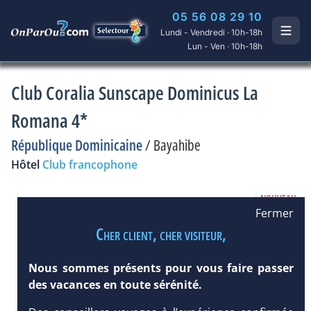
05 56 08 29 10
Lundi - Vendredi · 10h-18h
Lun - Ven · 10h-18h
Club Coralia Sunscape Dominicus La
Romana 4*
République Dominicaine
/
Bayahibe
Hôtel
Club francophone
Fermer
Cher client, cher visiteur,
Nous sommes présents pour vous faire passer
des vacances en toute sérénité.