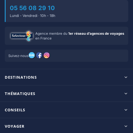
05 56 08 29 10
Lundi - Vendredi · 10h - 18h
Agence membre du
1er réseau d’agences de voyages
en France
Suivez-nous
DESTINATIONS
Maldives
THÉMATIQUES
Seychelles
Tout inclus
Ile Maurice
CONSEILS
Clubs francophones
Tanzanie/Zanzibar
Le blog d’OnParOu
Adultes uniquement
VOYAGER
République Dominicaine
Guide Maldives