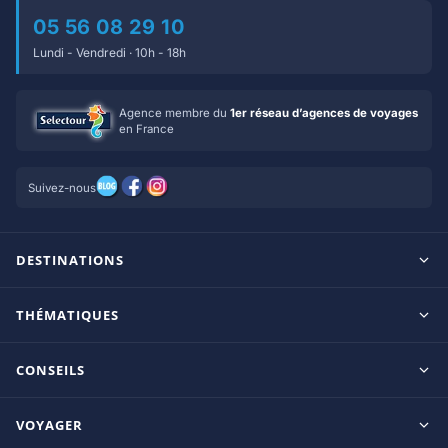
05 56 08 29 10
Lundi - Vendredi · 10h - 18h
Agence membre du
1er réseau d’agences de voyages
en France
Suivez-nous
DESTINATIONS
Maldives
THÉMATIQUES
Seychelles
Tout inclus
Ile Maurice
CONSEILS
Clubs francophones
Tanzanie/Zanzibar
Le blog d’OnParOu
Adultes uniquement
VOYAGER
République Dominicaine
Guide Maldives