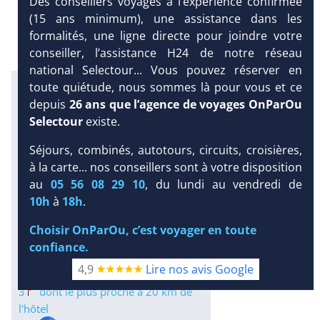
Des conseillers voyages à l’expérience confirmée
(15 ans minimum), une assistance dans les
formalités, une ligne directe pour joindre votre
conseiller, l’assistance H24 de notre réseau
national Selectour... Vous pouvez réserver en
Excursions en petit comité avec
toute quiétude, nous sommes là pour vous et ce
notre partenaire Dominican
depuis
26 ans que l’agence de voyages OnParOu
Attitude
Selectour
existe.
Infos météo :
Séjours, combinés, autotours, circuits, croisières,
31 °C
185 mm
30 °C
à la carte... nos conseillers sont à votre disposition
Infos plages :
au
05 56 08 29 10
, du lundi au vendredi de
DEMANDE
Dist.
Distance
:
Long.
10h
à
18h
.
D’INFORMATIONS
Longueur
:
< 100 m
3 km
Choisir OnParOu, c’est voyager en toute
DEVIS /
Équipement :
confiance.
RÉSERVATION
854
Tx
:
50 %
Tx
:
59 %
4,9
Lire nos avis Google
Infos golfs :
3
dont le plus proche à 20 km de
l'hôtel