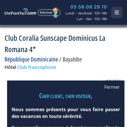
05 56 08 29 10
Lundi - Vendredi · 10h-18h
Lun - Ven · 10h-18h
Club Coralia Sunscape Dominicus La
Romana 4*
République Dominicaine
/
Bayahibe
Hôtel
Club francophone
Fermer
Cher client, cher visiteur,
Nous sommes présents pour vous faire passer
des vacances en toute sérénité.