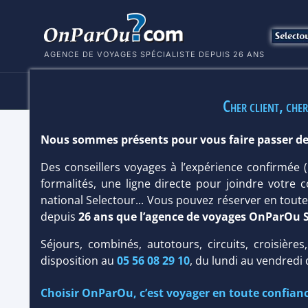
AGENCE DE VOYAGES SPÉCIALISTE DEPUIS 26 ANS
HÔTELS
SÉJOURS
MULTI
Cher client, cher
Nous sommes présents pour vous faire passer de
CLUB CORALIA SUNSCAPE DOMINIC
Des conseillers voyages à l’expérience confirmée
République Dominicaine
/
Bayahibe
formalités, une ligne directe pour joindre votre c
national Selectour... Vous pouvez réserver en tou
depuis
26 ans que l’agence de voyages OnParOu 
Séjours, combinés, autotours, circuits, croisières
disposition au
05 56 08 29 10
, du lundi au vendredi
Choisir OnParOu, c’est voyager en toute confianc