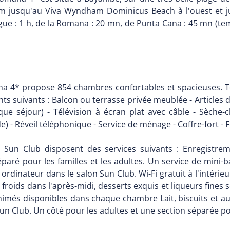
 Km jusqu'au Viva Wyndham Dominicus Beach à l'ouest et ju
gue : 1 h, de la Romana : 20 mn, de Punta Cana : 45 mn (tem
a 4* propose 854 chambres confortables et spacieuses. 
suivants : Balcon ou terrasse privée meublée - Articles de 
 séjour) - Télévision à écran plat avec câble - Sèche-ch
) - Réveil téléphonique - Service de ménage - Coffre-fort - 
Sun Club disposent des services suivants : Enregistrem
paré pour les familles et les adultes. Un service de mini-
ordinateur dans le salon Sun Club. Wi-Fi gratuit à l'intérie
roids dans l'après-midi, desserts exquis et liqueurs fines 
animés disponibles dans chaque chambre Lait, biscuits et a
un Club. Un côté pour les adultes et une section séparée pou