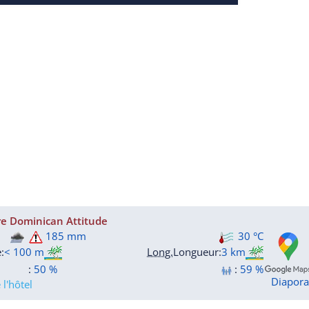
re Dominican Attitude
185 mm
30 °C
e
:
< 100 m
Long.
Longueur
:
3 km
:
50 %
:
59 %
Diapor
l'hôtel