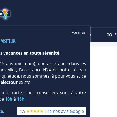
Fermer
-CRITÈRES
MALDIVES
THALASSO
GOLF
 visiteur,
s vacances en toute sérénité.
US LA ROMANA 4*
 (15 ans minimum), une assistance dans les
onseiller, l’assistance H24 de notre réseau
te quiétude, nous sommes là pour vous et ce
Selectour
existe.
, à la carte... nos conseillers sont à votre
 de
10h
à
18h
.
e.
4,9
Lire nos avis Google