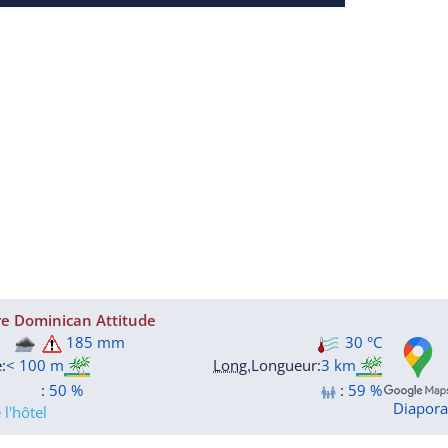
re Dominican Attitude
185 mm
30 °C
e
:
< 100 m
Long.
Longueur
:
3 km
:
50 %
:
59 %
Diapor
l'hôtel