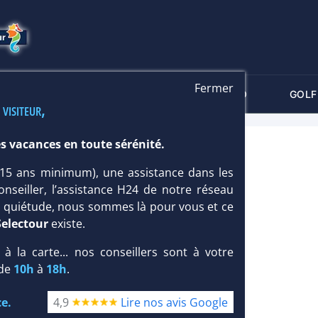
Fermer
-CRITÈRES
MALDIVES
THALASSO
GOLF
 visiteur,
s vacances en toute sérénité.
US LA ROMANA 4*
 (15 ans minimum), une assistance dans les
onseiller, l’assistance H24 de notre réseau
te quiétude, nous sommes là pour vous et ce
Selectour
existe.
, à la carte... nos conseillers sont à votre
 de
10h
à
18h
.
e.
4,9
Lire nos avis Google