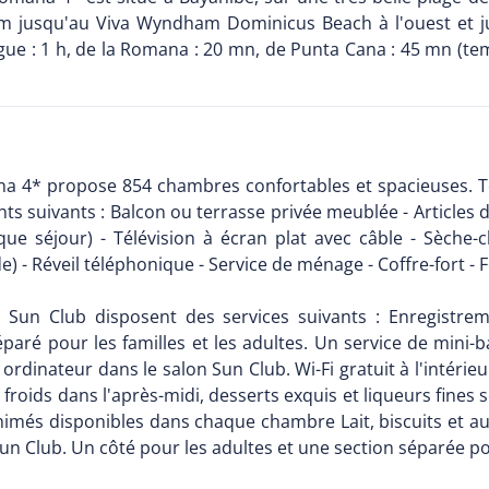
 Km jusqu'au Viva Wyndham Dominicus Beach à l'ouest et ju
gue : 1 h, de la Romana : 20 mn, de Punta Cana : 45 mn (tem
a 4* propose 854 chambres confortables et spacieuses. 
suivants : Balcon ou terrasse privée meublée - Articles de 
 séjour) - Télévision à écran plat avec câble - Sèche-ch
) - Réveil téléphonique - Service de ménage - Coffre-fort - 
Sun Club disposent des services suivants : Enregistrem
paré pour les familles et les adultes. Un service de mini-
ordinateur dans le salon Sun Club. Wi-Fi gratuit à l'intérie
roids dans l'après-midi, desserts exquis et liqueurs fines 
animés disponibles dans chaque chambre Lait, biscuits et a
un Club. Un côté pour les adultes et une section séparée pou