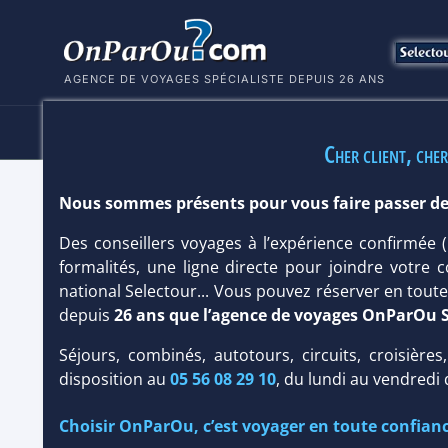
AGENCE DE VOYAGES SPÉCIALISTE DEPUIS 26 ANS
HÔTELS
SÉJOURS
MULTI
Cher client, cher
Nous sommes présents pour vous faire passer de
CLUB CORALIA SUNSCAPE DOMINIC
Des conseillers voyages à l’expérience confirmée
République Dominicaine
/
Bayahibe
formalités, une ligne directe pour joindre votre c
national Selectour... Vous pouvez réserver en tou
depuis
26 ans que l’agence de voyages OnParOu 
Séjours, combinés, autotours, circuits, croisières
disposition au
05 56 08 29 10
, du lundi au vendredi
Choisir OnParOu, c’est voyager en toute confianc