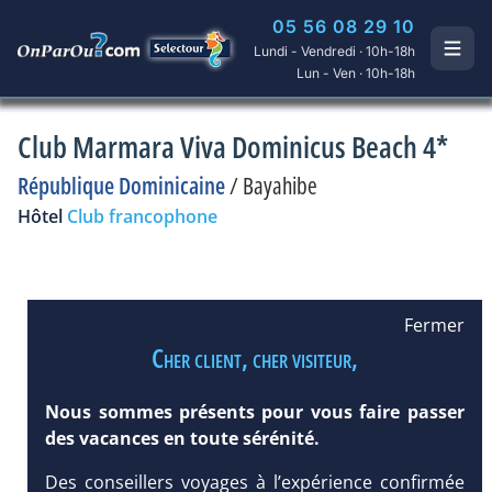
05 56 08 29 10
Lundi - Vendredi · 10h-18h
Lun - Ven · 10h-18h
Club Marmara Viva Dominicus Beach 4*
République Dominicaine
/
Bayahibe
Hôtel
Club francophone
Fermer
Cher client, cher visiteur,
Nous sommes présents pour vous faire passer
des vacances en toute sérénité.
Des conseillers voyages à l’expérience confirmée