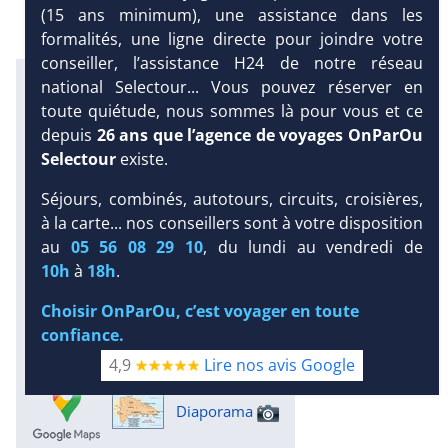
(15 ans minimum), une assistance dans les
formalités, une ligne directe pour joindre votre
conseiller, l’assistance H24 de notre réseau
Excursions en petit comité avec
national Selectour... Vous pouvez réserver en
notre partenaire Dominican
toute quiétude, nous sommes là pour vous et ce
Attitude
depuis
26 ans que l’agence de voyages OnParOu
Infos météo :
Selectour
existe.
31 °C
185 mm
30 °C
Séjours, combinés, autotours, circuits, croisières,
Infos plages :
à la carte... nos conseillers sont à votre disposition
Dist.
Distance
:
Long.
Longueur
:
DEMANDE
au
05 56 08 29 10
, du lundi au vendredi de
< 100 m
500 m
D’INFORMATIONS
10h
à
18h
.
Équipement :
538
Tx
:
50 %
Tx
:
68 %
Choisir OnParOu, c’est voyager en toute
Infos golfs :
confiance.
3
dont le plus proche à 15 km de
4,9
Lire nos avis Google
l'hôtel
Diaporama