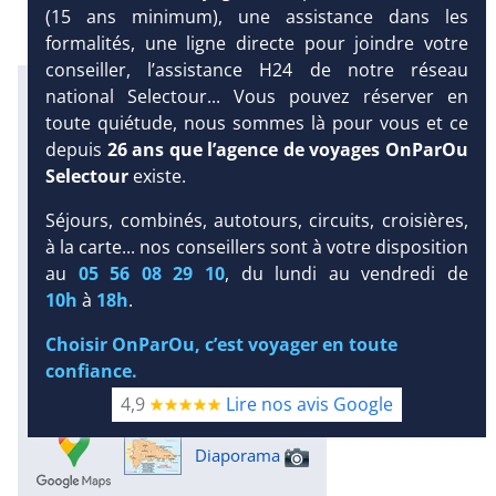
(15 ans minimum), une assistance dans les
formalités, une ligne directe pour joindre votre
conseiller, l’assistance H24 de notre réseau
Excursions en petit comité avec
national Selectour... Vous pouvez réserver en
notre partenaire Dominican
toute quiétude, nous sommes là pour vous et ce
Attitude
depuis
26 ans que l’agence de voyages OnParOu
Infos météo :
Selectour
existe.
31 °C
185 mm
30 °C
Séjours, combinés, autotours, circuits, croisières,
Infos plages :
à la carte... nos conseillers sont à votre disposition
Dist.
Distance
:
Long.
Longueur
:
DEMANDE
au
05 56 08 29 10
, du lundi au vendredi de
< 100 m
500 m
D’INFORMATIONS
10h
à
18h
.
Équipement :
538
Tx
:
50 %
Tx
:
68 %
Choisir OnParOu, c’est voyager en toute
Infos golfs :
confiance.
3
dont le plus proche à 15 km de
4,9
Lire nos avis Google
l'hôtel
Diaporama