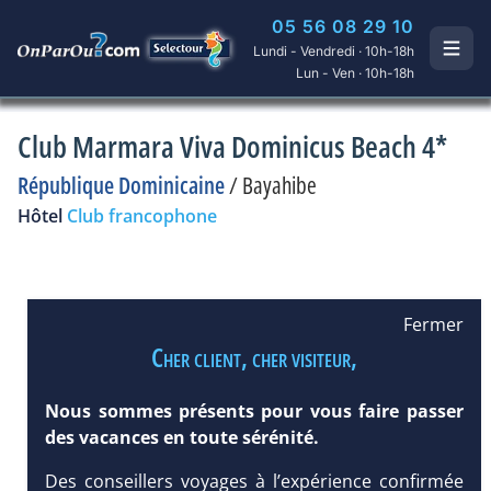
05 56 08 29 10
Lundi - Vendredi · 10h-18h
Lun - Ven · 10h-18h
Club Marmara Viva Dominicus Beach 4*
République Dominicaine
/
Bayahibe
Hôtel
Club francophone
Fermer
Cher client, cher visiteur,
Nous sommes présents pour vous faire passer
des vacances en toute sérénité.
Des conseillers voyages à l’expérience confirmée