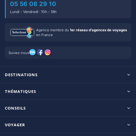
05 56 08 29 10
Lundi - Vendredi · 10h - 18h
Agence membre du
1er réseau d’agences de voyages
en France
Suivez-nous
DESTINATIONS
Maldives
THÉMATIQUES
Seychelles
Tout inclus
Ile Maurice
CONSEILS
Clubs francophones
Tanzanie/Zanzibar
Le blog d’OnParOu
Adultes uniquement
VOYAGER
République Dominicaine
Guide Maldives
Luxe
Mexique