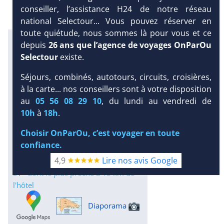
conseiller, l’assistance H24 de notre réseau
national Selectour... Vous pouvez réserver en
toute quiétude, nous sommes là pour vous et ce
Excursions en petit comité avec
depuis
26 ans que l’agence de voyages OnParOu
notre partenaire Dominican
Selectour
existe.
Attitude
Infos météo :
Séjours, combinés, autotours, circuits, croisières,
à la carte... nos conseillers sont à votre disposition
31 °C
185 mm
30 °C
au
05 56 08 29 10
, du lundi au vendredi de
Infos plages :
DEMANDE
10h
à
18h
.
Dist.
Distance
:
Long.
Longueur
:
D’INFORMATIONS
2 km
500 m
Choisir OnParOu, c’est voyager en toute
DEVIS /
Équipement :
confiance.
RÉSERVATION
290
Tx
:
29 %
Tx
:
14 %
4,9
Lire nos avis Google
Infos golfs :
3
dont le plus proche à 15 km de
l'hôtel
Diaporama