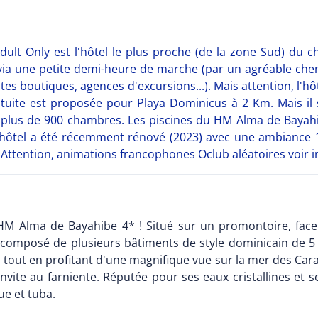
lt Only est l'hôtel le plus proche (de la zone Sud) du ch
 via une petite demi-heure de marche (par un agréable che
tites boutiques, agences d'excursions...). Mais attention, l'h
atuite est proposée pour Playa Dominicus à 2 Km. Mais il 
lus de 900 chambres. Les piscines du HM Alma de Bayahibe
l'hôtel a été récemment rénové (2023) avec une ambiance 
. Attention, animations francophones Oclub aléatoires voir i
M Alma de Bayahibe 4* ! Situé sur un promontoire, face à
 composé de plusieurs bâtiments de style dominicain de 5 é
s tout en profitant d'une magnifique vue sur la mer des Car
nvite au farniente. Réputée pour ses eaux cristallines et
e et tuba.