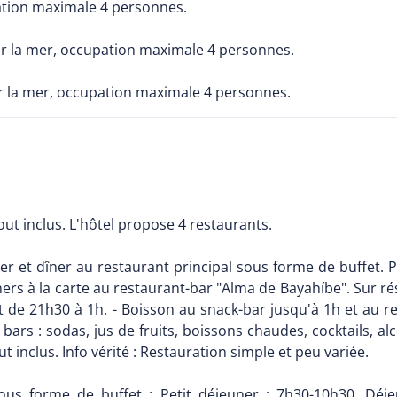
pation maximale 4 personnes.
sur la mer, occupation maximale 4 personnes.
ur la mer, occupation maximale 4 personnes.
out inclus. L'hôtel propose 4 restaurants.
ner et dîner au restaurant principal sous forme de buffet. 
 Dîners à la carte au restaurant-bar "Alma de Bayahíbe". Sur r
t de 21h30 à 1h. - Boisson au snack-bar jusqu'à 1h et au r
 bars : sodas, jus de fruits, boissons chaudes, cocktails, al
 inclus. Info vérité : Restauration simple et peu variée.
sous forme de buffet : Petit déjeuner : 7h30-10h30. Déj