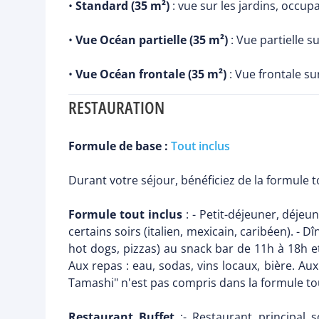
•
Standard (35 m²)
: vue sur les jardins, occu
•
Vue Océan partielle (35 m²)
: Vue partielle 
•
Vue Océan frontale (35 m²)
: Vue frontale s
RESTAURATION
Formule de base :
Tout inclus
Durant votre séjour, bénéficiez de la formule t
Formule tout inclus
: - Petit-déjeuner, déjeu
certains soirs (italien, mexicain, caribéen). -
hot dogs, pizzas) au snack bar de 11h à 18h e
Aux repas : eau, sodas, vins locaux, bière. Aux
Tamashi" n'est pas compris dans la formule tout
Restaurant Buffet
:- Restaurant principal 