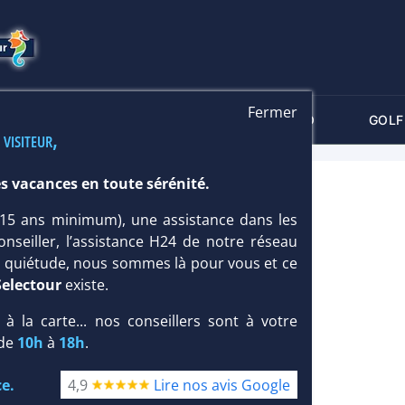
Fermer
-CRITÈRES
MALDIVES
THALASSO
GOLF
 visiteur,
s vacances en toute sérénité.
4*
 (15 ans minimum), une assistance dans les
onseiller, l’assistance H24 de notre réseau
te quiétude, nous sommes là pour vous et ce
Selectour
existe.
, à la carte... nos conseillers sont à votre
 de
10h
à
18h
.
e.
4,9
Lire nos avis Google