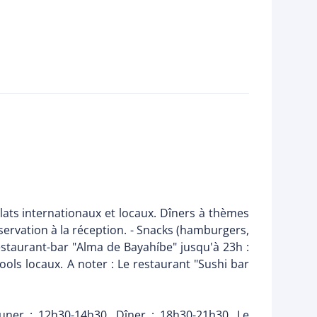
Plats internationaux et locaux. Dîners à thèmes
éservation à la réception. - Snacks (hamburgers,
estaurant-bar "Alma de Bayahíbe" jusqu'à 23h :
cools locaux. A noter : Le restaurant "Sushi bar
euner : 12h30-14h30. Dîner : 18h30-21h30. Le