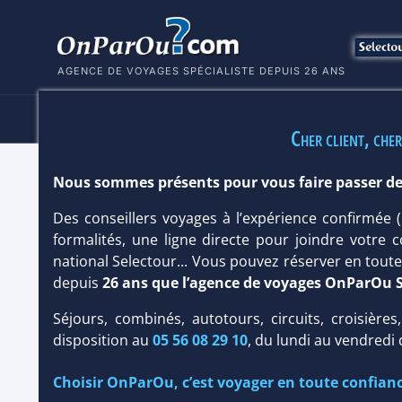
AGENCE DE VOYAGES SPÉCIALISTE DEPUIS 26 ANS
HÔTELS
SÉJOURS
MULTI
Cher client, cher
Nous sommes présents pour vous faire passer de
OCLUB ZEN HM ALMA DE BAYAHIBE 
Des conseillers voyages à l’expérience confirmée
République Dominicaine
/
Bayahibe
formalités, une ligne directe pour joindre votre c
national Selectour... Vous pouvez réserver en tou
depuis
26 ans que l’agence de voyages OnParOu 
Séjours, combinés, autotours, circuits, croisières
disposition au
05 56 08 29 10
, du lundi au vendredi
Choisir OnParOu, c’est voyager en toute confianc