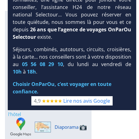
conseiller, l’assistance H24 de notre réseau
national Selectour... Vous pouvez réserver en
Excursions en petit comité avec
toute quiétude, nous sommes là pour vous et ce
notre partenaire Dominican
depuis
26 ans que l’agence de voyages OnParOu
Attitude
Selectour
existe.
Infos météo :
Séjours, combinés, autotours, circuits, croisières,
31 °C
185 mm
30 °C
à la carte... nos conseillers sont à votre disposition
Infos plages :
DEMANDE
au
05 56 08 29 10
, du lundi au vendredi de
Dist.
Distance
:
Long.
D’INFORMATIONS
10h
à
18h
.
Longueur
:
< 100 m
3 km
DEVIS /
Choisir OnParOu, c’est voyager en toute
Équipement :
RÉSERVATION
confiance.
391
Tx
:
50 %
Tx
:
59 %
Infos golfs :
4,9
Lire nos avis Google
3
dont le plus proche à 15 km de
l'hôtel
Diaporama