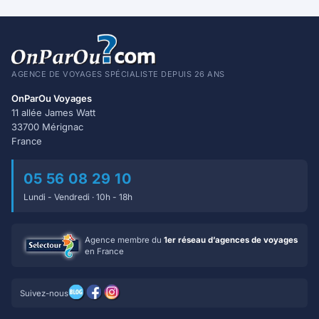
AGENCE DE VOYAGES SPÉCIALISTE DEPUIS 26 ANS
OnParOu Voyages
11 allée James Watt
33700 Mérignac
France
05 56 08 29 10
Lundi - Vendredi · 10h - 18h
Agence membre du
1er réseau d’agences de voyages
en France
Suivez-nous