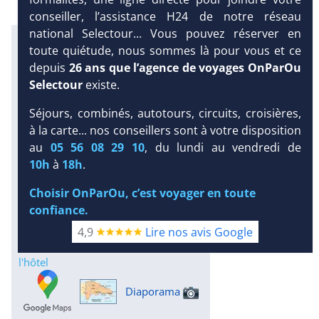
conseiller, l’assistance H24 de notre réseau
national Selectour... Vous pouvez réserver en
Excursions en petit comité avec
toute quiétude, nous sommes là pour vous et ce
notre partenaire Dominican
depuis
26 ans que l’agence de voyages OnParOu
Attitude
Selectour
existe.
Infos météo :
Séjours, combinés, autotours, circuits, croisières,
31 °C
185 mm
30 °C
à la carte... nos conseillers sont à votre disposition
Infos plages :
DEMANDE
au
05 56 08 29 10
, du lundi au vendredi de
Dist.
Distance
:
Long.
D’INFORMATIONS
10h
à
18h
.
Longueur
:
< 100 m
3 km
DEVIS /
Choisir OnParOu, c’est voyager en toute
Équipement :
RÉSERVATION
confiance.
391
Tx
:
50 %
Tx
:
59 %
Infos golfs :
4,9
Lire nos avis Google
3
dont le plus proche à 15 km de
l'hôtel
Diaporama