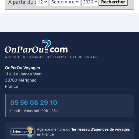
A partir du :
Rechercher
AGENCE DE VOYAGES SPÉCIALISTE DEPUIS 26 ANS
OnParOu Voyages
11 allée James Watt
33700 Mérignac
France
05 56 08 29 10
Lundi - Vendredi · 10h - 18h
Agence membre du
1er réseau d’agences de voyages
en France