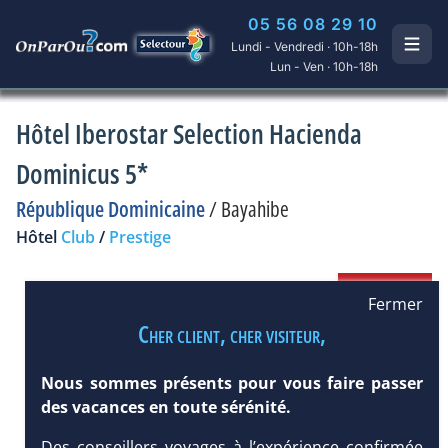
05 56 08 29 10
Lundi - Vendredi · 10h-18h
Lun - Ven · 10h-18h
Hôtel Iberostar Selection Hacienda
Dominicus 5*
République Dominicaine
/
Bayahibe
Hôtel
Club
/
Prestige
Fermer
Cher client, cher visiteur,
Nous sommes présents pour vous faire passer
des vacances en toute sérénité.
Des conseillers voyages à l’expérience confirmée