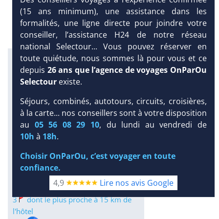
(15 ans minimum), une assistance dans les
formalités, une ligne directe pour joindre votre
conseiller, l’assistance H24 de notre réseau
national Selectour... Vous pouvez réserver en
toute quiétude, nous sommes là pour vous et ce
Excursions en petit comité avec
notre partenaire Dominican
depuis
26 ans que l’agence de voyages OnParOu
Attitude
Selectour
existe.
Infos météo :
Séjours, combinés, autotours, circuits, croisières,
à la carte... nos conseillers sont à votre disposition
31 °C
185 mm
30 °C
Infos plages :
au
05 56 08 29 10
, du lundi au vendredi de
DEMANDE
Dist.
Distance
:
Long.
10h
à
18h
.
D’INFORMATIONS
Longueur
:
< 100 m
Choisir OnParOu, c’est voyager en toute
3 km
DEVIS /
confiance.
Équipement :
RÉSERVATION
502
Tx
:
54 %
Tx
:
64 %
4,9
Lire nos avis Google
Infos golfs :
3
dont le plus proche à 15 km de
l'hôtel