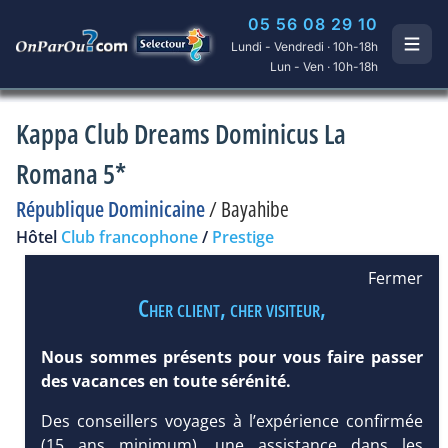
05 56 08 29 10
Lundi - Vendredi · 10h-18h
Lun - Ven · 10h-18h
Kappa Club Dreams Dominicus La
Romana 5*
République Dominicaine
/
Bayahibe
Hôtel
Club francophone
/
Prestige
Fermer
Cher client, cher visiteur,
Nous sommes présents pour vous faire passer
des vacances en toute sérénité.
Des conseillers voyages à l’expérience confirmée
(15 ans minimum), une assistance dans les