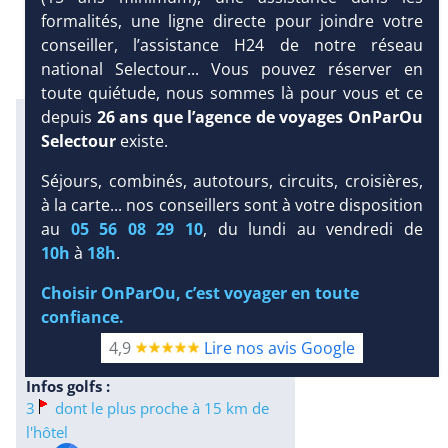
formalités, une ligne directe pour joindre votre
conseiller, l’assistance H24 de notre réseau
national Selectour... Vous pouvez réserver en
toute quiétude, nous sommes là pour vous et ce
depuis
26 ans que l’agence de voyages OnParOu
Excursions en petit comité avec
Selectour
existe.
notre partenaire Dominican
Attitude
Séjours, combinés, autotours, circuits, croisières,
Infos météo :
à la carte... nos conseillers sont à votre disposition
au
05 56 08 29 10
, du lundi au vendredi de
31 °C
185 mm
30 °C
10h
à
18h
.
Infos plages :
DEMANDE
Dist.
Distance
:
Long.
D’INFORMATIONS
Choisir OnParOu, c’est voyager en toute
Longueur
:
< 100 m
confiance.
3 km
DEVIS /
Équipement :
4,9
Lire nos avis Google
RÉSERVATION
391
Tx
:
50 %
Tx
:
73 %
Infos golfs :
3
dont le plus proche à 15 km de
l'hôtel