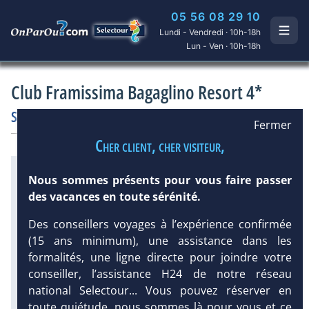
05 56 08 29 10
Lundi - Vendredi · 10h-18h
Lun - Ven · 10h-18h
Club Framissima Bagaglino Resort 4*
Sardaigne
/
Sorso
Hôtel
Club francophone
Fermer
Cher client, cher visiteur,
Infos météo :
Nous sommes présents pour vous faire passer
26 °C
30 mm
23 °C
des vacances en toute sérénité.
Infos plages :
Dist.
Distance
:
Long.
Longueur
:
Des conseillers voyages à l’expérience confirmée
DEMANDE
< 100 m
10 km
(15 ans minimum), une assistance dans les
D’INFORMATIONS
Équipement :
formalités, une ligne directe pour joindre votre
332
Tx
:
13 %
Tx
:
52 %
conseiller, l’assistance H24 de notre réseau
national Selectour... Vous pouvez réserver en
Diaporama
toute quiétude, nous sommes là pour vous et ce