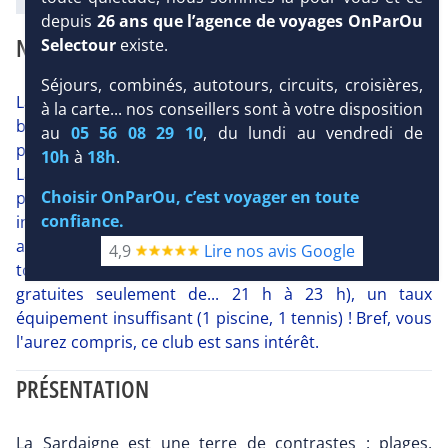
depuis
26 ans que l’agence de voyages OnParOu
NOTRE AVIS
Selectour
existe.
Séjours, combinés, autotours, circuits, croisières,
La Sardaigne regorge de plages paradisiaques au sable
à la carte... nos conseillers sont à votre disposition
blanc et bordées d'une eau turquoise. Mais ce n'est
au
05 56 08 29 10
, du lundi au vendredi de
pas au Framissima Bagaglino (de son vrai nom l'hôtel
10h
à
18h
.
La Plage Noire Resort) que vous trouverez ce type de
Choisir OnParOu, c’est voyager en toute
plage ! Ici, c'est une plage étroite de sable gris sans
confiance.
intérêt. Ajoutez une situation isolée de tout, un hôtel
au confort simple (niveau 3* et non 4*), une formule
4,9
Lire nos avis Google
tout inclus plus que light (boissons alcoolisées
gratuites seulement de... 21 h à 23 h), un taux
équipement insuffisant (1 piscine, 1 tennis) ! Bref, vous
l'aurez compris, ce club est sans intérêt.
PRÉSENTATION
La Sardaigne est une terre de contrastes : plages,