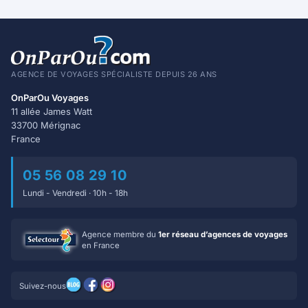
AGENCE DE VOYAGES SPÉCIALISTE DEPUIS 26 ANS
OnParOu Voyages
11 allée James Watt
33700 Mérignac
France
05 56 08 29 10
Lundi - Vendredi · 10h - 18h
Agence membre du
1er réseau d’agences de voyages
en France
Suivez-nous