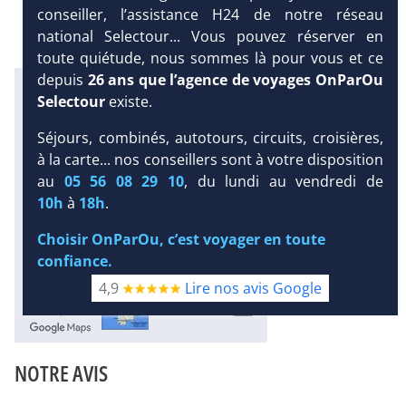
conseiller, l’assistance H24 de notre réseau
national Selectour... Vous pouvez réserver en
toute quiétude, nous sommes là pour vous et ce
depuis
26 ans que l’agence de voyages OnParOu
Infos météo :
Selectour
existe.
26 °C
30 mm
23 °C
Infos plages :
Séjours, combinés, autotours, circuits, croisières,
Dist.
Distance
:
Long.
à la carte... nos conseillers sont à votre disposition
Longueur
:
300 m
au
05 56 08 29 10
, du lundi au vendredi de
500 m
DEMANDE
10h
à
18h
.
Équipement :
D’INFORMATIONS
264
Tx
:
42 %
Tx
:
48 %
Choisir OnParOu, c’est voyager en toute
Bien-être :
confiance.
Thalasso
4,9
Lire nos avis Google
Diaporama
NOTRE AVIS