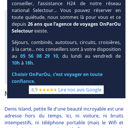
conseiller, l’assistance H24 de notre réseau
national Selectour... Vous pouvez réserver en
Infos météo :
toute quiétude, nous sommes là pour vous et ce
29 °C
121 mm
28 °C
depuis
26 ans que l’agence de voyages OnParOu
Infos plages :
Selectour
existe.
Dist.
Distance
:
Long.
Longueur
:
Séjours, combinés, autotours, circuits, croisières,
DEMANDE
< 100 m
5 km
à la carte... nos conseillers sont à votre disposition
D’INFORMATIONS
Équipement :
au
05 56 08 29 10
, du lundi au vendredi de
24
Tx
:
29 %
Tx
:
41 %
10h
à
18h
.
Diaporama
Choisir OnParOu, c’est voyager en toute
confiance.
4,9
Lire nos avis Google
NOTRE AVIS
Denis Island, petite île d'une beauté incroyable est une
adresse hors du temps. Ici, ni voiture, ni bruits
intempestifs, ni téléphone portable (mais le Wifi et