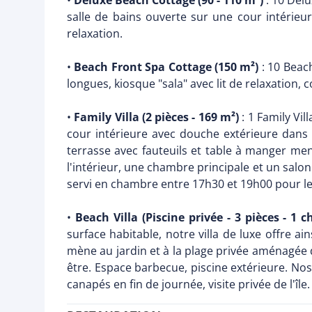
•
Deluxe Beach Cottage (90 - 110 m²)
: 10 Delu
salle de bains ouverte sur une cour intérieur
relaxation.
•
Beach Front Spa Cottage (150 m²)
: 10 Beach
longues, kiosque "sala" avec lit de relaxation,
•
Family Villa (2 pièces - 169 m²)
: 1 Family Vil
cour intérieure avec douche extérieure dans 
terrasse avec fauteuils et table à manger men
l'intérieur, une chambre principale et un salo
servi en chambre entre 17h30 et 19h00 pour le
•
Beach Villa (Piscine privée - 3 pièces - 1 
surface habitable, notre villa de luxe offre 
mène au jardin et à la plage privée aménagée 
être. Espace barbecue, piscine extérieure. Nos 
canapés en fin de journée, visite privée de l'îl