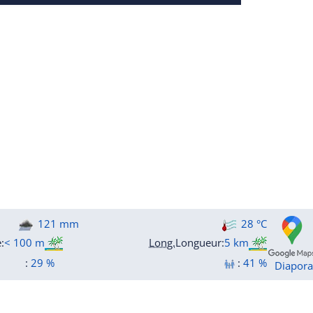
121 mm
28 °C
e
:
< 100 m
Long.
Longueur
:
5 km
:
29 %
:
41 %
Diapor