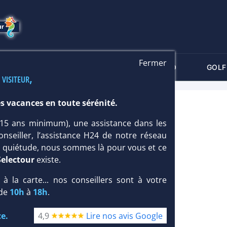
Fermer
-CRITÈRES
MALDIVES
THALASSO
GOLF
 visiteur,
s vacances en toute sérénité.
 (15 ans minimum), une assistance dans les
onseiller, l’assistance H24 de notre réseau
te quiétude, nous sommes là pour vous et ce
Selectour
existe.
, à la carte... nos conseillers sont à votre
 de
10h
à
18h
.
e.
4,9
Lire nos avis Google