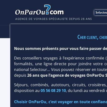
AGENCE DE VOYAGES SPÉCIALISTE DEPUIS 26 ANS
HÔTELS
SÉJOURS
MULTI
Cher client, cher
Nous sommes présents pour vous faire passer de
HÔTEL DENIS PRIVATE ISLAND 4*
Des conseillers voyages à l’expérience confirmée
Seychelles
/
Denis Island
formalités, une ligne directe pour joindre votre c
national Selectour... Vous pouvez réserver en tou
depuis
26 ans que l’agence de voyages OnParOu 
Séjours, combinés, autotours, circuits, croisières
disposition au
05 56 08 29 10
, du lundi au vendredi
Choisir OnParOu, c’est voyager en toute confianc