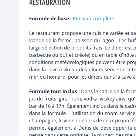
RESTAURATION
Formule de base :
Pension complète
Le restaurant propose une cuisine variée et savo
viande de la ferme, poisson du lagon... Les bu
large sélection de produits frais. Le dîner es
barbecue ou buffet créole) ou en table d'hôte 
conditions météorologiques peuvent être propo
dans la cave à vin ou des dîners servi sur la
mer ou homard, pour les dîners dans la cave à v
Formule tout inclus
: Dans le cadre de la for
jus de fruits, gin, rhum, vodka, wiskey ainsi qu
bar de 16 à 17h. Également inclus dans le cadre
dans la formule : l'utilisation du room service
champagne, le vin en dehors de ceux proposés, 
permet également à Denis de développer la c
pensé dans cette optique : la plupart des meub