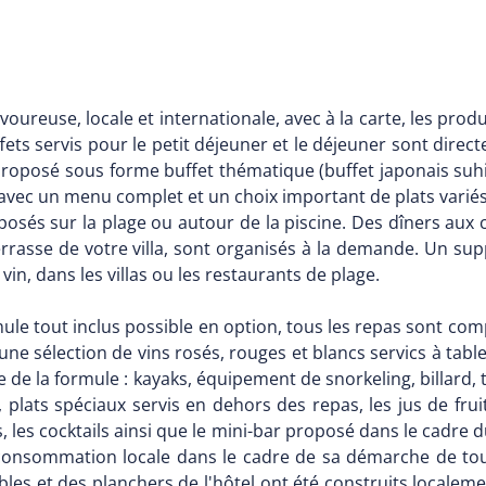
ureuse, locale et internationale, avec à la carte, les produits
ffets servis pour le petit déjeuner et le déjeuner sont di
t proposé sous forme buffet thématique (buffet japonais suhi
avec un menu complet et un choix important de plats variés. 
sés sur la plage ou autour de la piscine. Des dîners aux c
 terrasse de votre villa, sont organisés à la demande. Un s
in, dans les villas ou les restaurants de plage.
mule tout inclus possible en option, tous les repas sont comp
'une sélection de vins rosés, rouges et blancs servics à tabl
 de la formule : kayaks, équipement de snorkeling, billard, t
, plats spéciaux servis en dehors des repas, les jus de frui
les cocktails ainsi que le mini-bar proposé dans le cadre d
onsommation locale dans le cadre de sa démarche de tour
les et des planchers de l'hôtel ont été construits localem