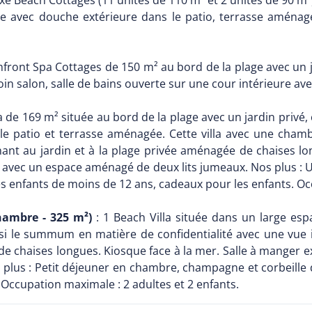
xe Beach Cottages (11 unités de 110 m² et 2 unités de 90 m²
e avec douche extérieure dans le patio, terrasse aménagée
front Spa Cottages de 150 m² au bord de la plage avec un j
 coin salon, salle de bains ouverte sur une cour intérieure a
la de 169 m² située au bord de la plage avec un jardin privé
le patio et terrasse aménagée. Cette villa avec une chambr
ant au jardin et à la plage privée aménagée de chaises lon
n avec un espace aménagé de deux lits jumeaux. Nos plus : Un
s enfants de moins de 12 ans, cadeaux pour les enfants. Occ
chambre - 325 m²)
: 1 Beach Villa située dans un large es
ainsi le summum en matière de confidentialité avec une vue
de chaises longues. Kiosque face à la mer. Salle à manger e
plus : Petit déjeuner en chambre, champagne et corbeille de 
e. Occupation maximale : 2 adultes et 2 enfants.