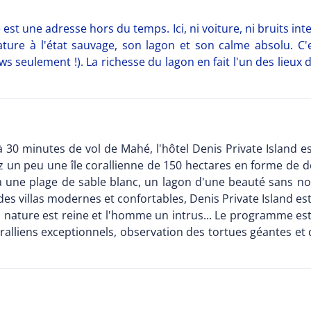
 est une adresse hors du temps. Ici, ni voiture, ni bruits int
 nature à l'état sauvage, son lagon et son calme absolu. 
ws seulement !). La richesse du lagon en fait l'un des lieux
 à 30 minutes de vol de Mahé, l'hôtel Denis Private Island es
nez un peu une île corallienne de 150 hectares en forme de 
ela une plage de sable blanc, un lagon d'une beauté sans n
es villas modernes et confortables, Denis Private Island es
 la nature est reine et l'homme un intrus... Le programme est
oralliens exceptionnels, observation des tortues géantes et