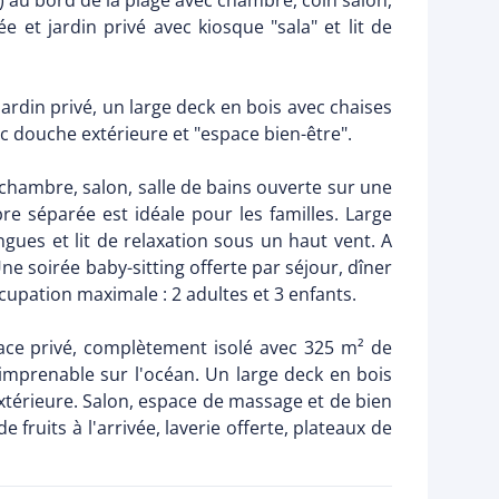
) au bord de la plage avec chambre, coin salon,
 et jardin privé avec kiosque "sala" et lit de
ardin privé, un large deck en bois avec chaises
vec douche extérieure et "espace bien-être".
, chambre, salon, salle de bains ouverte sur une
e séparée est idéale pour les familles. Large
gues et lit de relaxation sous un haut vent. A
e soirée baby-sitting offerte par séjour, dîner
upation maximale : 2 adultes et 3 enfants.
pace privé, complètement isolé avec 325 m² de
 imprenable sur l'océan. Un large deck en bois
xtérieure. Salon, espace de massage et de bien
fruits à l'arrivée, laverie offerte, plateaux de