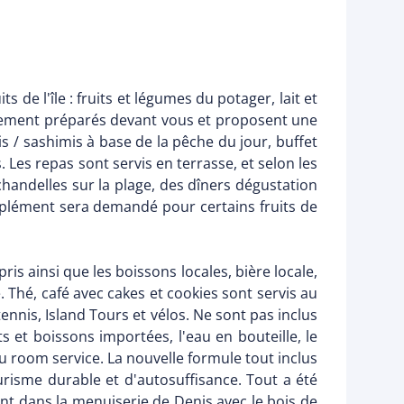
 de l'île : fruits et légumes du potager, lait et
rectement préparés devant vous et proposent une
s / sashimis à base de la pêche du jour, buffet
Les repas sont servis en terrasse, et selon les
handelles sur la plage, des dîners dégustation
upplément sera demandé pour certains fruits de
ris ainsi que les boissons locales, bière locale,
e. Thé, café avec cakes et cookies sont servis au
ennis, Island Tours et vélos. Ne sont pas inclus
ts et boissons importées, l'eau en bouteille, le
u room service. La nouvelle formule tout inclus
isme durable et d'autosuffisance. Tout a été
ent dans la menuiserie de Denis avec le bois de