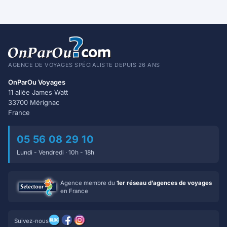
AGENCE DE VOYAGES SPÉCIALISTE DEPUIS 26 ANS
OnParOu Voyages
11 allée James Watt
33700 Mérignac
France
05 56 08 29 10
Lundi - Vendredi · 10h - 18h
Agence membre du
1er réseau d’agences de voyages
en France
Suivez-nous