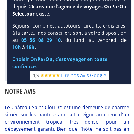
depuis
26 ans que l’agence de voyages OnParOu
Selectour
existe.
Infos météo :
29 °C
121 mm
28 °C
Séjours, combinés, autotours, circuits, croisières,
Infos plages :
à la carte... nos conseillers sont à votre disposition
DEMANDE
Dist.
Distance
:
Long.
Longueur
:
au
05 56 08 29 10
, du lundi au vendredi de
D’INFORMATIONS
1 km
600 m
10h
à
18h
.
Équipement :
DEVIS /
25
Tx
:
4 %
Tx
:
9 %
RÉSERVATION
Choisir OnParOu, c’est voyager en toute
confiance.
Diaporama
4,9
Lire nos avis Google
NOTRE AVIS
Le Château Saint Clou 3* est une demeure de charme
située sur les hauteurs de la La Digue au coeur d'un
environnement tropical très dense, pour un
dépaysement garanti. Bien que l'hôtel ne soit pas en