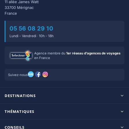
11 allée James Watt
33700 Mérignac
France
05 56 08 29 10
Lundi - Vendredi · 10h - 18h
Agence membre du
1er réseau d’agences de voyages
en France
Suivez-nous
DESTINATIONS
Maldives
THÉMATIQUES
Seychelles
Tout inclus
Ile Maurice
CONSEILS