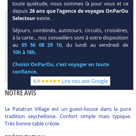
toute quiétude, nous sommes là pour vous et ce
depuis
26 ans que l’agence de voyages OnParOu
Infos météo :
Selectour
existe.
29 °C
121 mm
28 °C
Séjours, combinés, autotours, circuits, croisières,
Infos plages :
DEMANDE
Dist.
Distance
:
Long.
Longueur
:
à la carte... nos conseillers sont à votre disposition
D’INFORMATIONS
< 100 m
80 m
au
05 56 08 29 10
, du lundi au vendredi de
Équipement :
10h
à
18h
.
DEVIS /
26
Tx
:
8 %
Tx
:
27 %
RÉSERVATION
Choisir OnParOu, c’est voyager en toute
Diaporama
confiance.
4,9
Lire nos avis Google
NOTRE AVIS
Le Patatran Village est un guest-house dans la pure
tradition seychelloise. Confort simple mais typique.
Très bonne table créole.