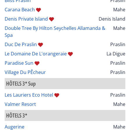
Bliss Praslin
Praslin
Carana Beach
Mahe
Denis Private Island
Denis Island
Double Tree By Hilton Seychelles Allamanda &
Mahe
Spa
Duc De Praslin
Praslin
Le Domaine De L'orangeraie
La Digue
Paradise Sun
Praslin
Village Du PÊcheur
Praslin
HÔTELS 3* Sup
Les Lauriers Eco Hotel
Praslin
Valmer Resort
Mahe
HÔTELS 3*
Augerine
Mahe