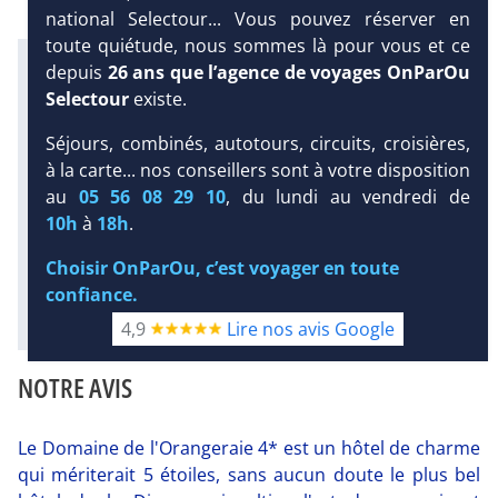
national Selectour... Vous pouvez réserver en
toute quiétude, nous sommes là pour vous et ce
Infos météo :
depuis
26 ans que l’agence de voyages OnParOu
29 °C
121 mm
28 °C
Selectour
existe.
Infos plages :
Dist.
Distance
:
Long.
Longueur
:
Séjours, combinés, autotours, circuits, croisières,
DEMANDE
< 100 m
800 m
à la carte... nos conseillers sont à votre disposition
D’INFORMATIONS
Équipement :
au
05 56 08 29 10
, du lundi au vendredi de
63
Tx
:
29 %
Tx
:
41 %
DEVIS /
10h
à
18h
.
Plongée sous-marine :
RÉSERVATION
Détails
Choisir OnParOu, c’est voyager en toute
confiance.
Diaporama
4,9
Lire nos avis Google
NOTRE AVIS
Le Domaine de l'Orangeraie 4* est un hôtel de charme
qui mériterait 5 étoiles, sans aucun doute le plus bel