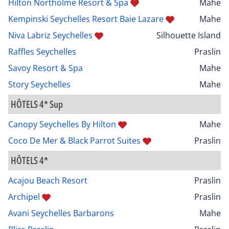
Hilton Northolme Resort & Spa
Mahe
Kempinski Seychelles Resort Baie Lazare
Mahe
Niva Labriz Seychelles
Silhouette Island
Raffles Seychelles
Praslin
Savoy Resort & Spa
Mahe
Story Seychelles
Mahe
HÔTELS 4* Sup
Canopy Seychelles By Hilton
Mahe
Coco De Mer & Black Parrot Suites
Praslin
HÔTELS 4*
Acajou Beach Resort
Praslin
Archipel
Praslin
Avani Seychelles Barbarons
Mahe