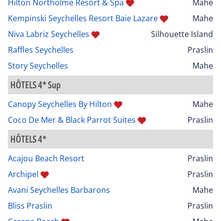
Hilton Northolme Resort & Spa
Mahe
Kempinski Seychelles Resort Baie Lazare
Mahe
Niva Labriz Seychelles
Silhouette Island
Raffles Seychelles
Praslin
Story Seychelles
Mahe
HÔTELS 4* Sup
Canopy Seychelles By Hilton
Mahe
Coco De Mer & Black Parrot Suites
Praslin
HÔTELS 4*
Acajou Beach Resort
Praslin
Archipel
Praslin
Avani Seychelles Barbarons
Mahe
Bliss Praslin
Praslin