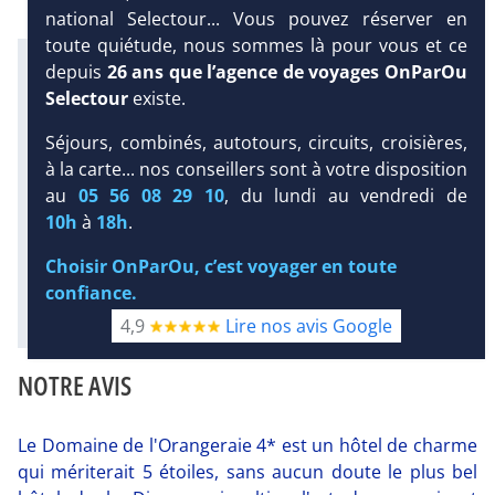
national Selectour... Vous pouvez réserver en
toute quiétude, nous sommes là pour vous et ce
Infos météo :
depuis
26 ans que l’agence de voyages OnParOu
29 °C
121 mm
28 °C
Selectour
existe.
Infos plages :
Dist.
Distance
:
Long.
Longueur
:
Séjours, combinés, autotours, circuits, croisières,
DEMANDE
< 100 m
800 m
à la carte... nos conseillers sont à votre disposition
D’INFORMATIONS
Équipement :
au
05 56 08 29 10
, du lundi au vendredi de
63
Tx
:
29 %
Tx
:
41 %
DEVIS /
10h
à
18h
.
Plongée sous-marine :
RÉSERVATION
Détails
Choisir OnParOu, c’est voyager en toute
confiance.
Diaporama
4,9
Lire nos avis Google
NOTRE AVIS
Le Domaine de l'Orangeraie 4* est un hôtel de charme
qui mériterait 5 étoiles, sans aucun doute le plus bel