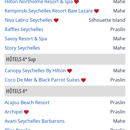
Hilton Northolme Resort & Spa
Mahe
Kempinski Seychelles Resort Baie Lazare
Mahe
Niva Labriz Seychelles
Silhouette Island
Raffles Seychelles
Praslin
Savoy Resort & Spa
Mahe
Story Seychelles
Mahe
HÔTELS 4* Sup
Canopy Seychelles By Hilton
Mahe
Coco De Mer & Black Parrot Suites
Praslin
HÔTELS 4*
Acajou Beach Resort
Praslin
Archipel
Praslin
Avani Seychelles Barbarons
Mahe