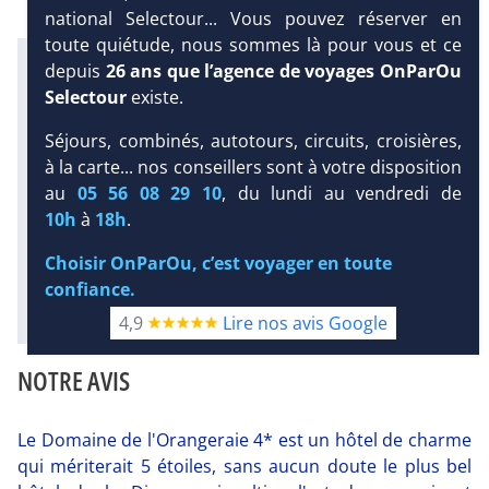
national Selectour... Vous pouvez réserver en
toute quiétude, nous sommes là pour vous et ce
Infos météo :
depuis
26 ans que l’agence de voyages OnParOu
29 °C
121 mm
28 °C
Selectour
existe.
Infos plages :
Dist.
Distance
:
Long.
Longueur
:
Séjours, combinés, autotours, circuits, croisières,
DEMANDE
< 100 m
800 m
à la carte... nos conseillers sont à votre disposition
D’INFORMATIONS
Équipement :
au
05 56 08 29 10
, du lundi au vendredi de
63
Tx
:
29 %
Tx
:
41 %
DEVIS /
10h
à
18h
.
Plongée sous-marine :
RÉSERVATION
Détails
Choisir OnParOu, c’est voyager en toute
confiance.
Diaporama
4,9
Lire nos avis Google
NOTRE AVIS
Le Domaine de l'Orangeraie 4* est un hôtel de charme
qui mériterait 5 étoiles, sans aucun doute le plus bel