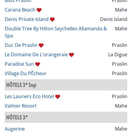
Bliss Praslin
Praslin
Carana Beach
Mahe
Denis Private Island
Denis Island
Double Tree By Hilton Seychelles Allamanda &
Mahe
Spa
Duc De Praslin
Praslin
Le Domaine De L'orangeraie
La Digue
Paradise Sun
Praslin
Village Du PÊcheur
Praslin
HÔTELS 3* Sup
Les Lauriers Eco Hotel
Praslin
Valmer Resort
Mahe
HÔTELS 3*
Augerine
Mahe