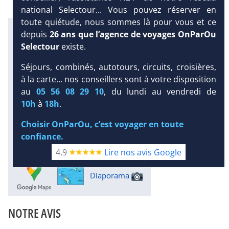
national Selectour... Vous pouvez réserver en
toute quiétude, nous sommes là pour vous et ce
Infos météo :
depuis
26 ans que l’agence de voyages OnParOu
29 °C
121 mm
28 °C
Selectour
existe.
Infos plages :
Dist.
Distance
:
Long.
Séjours, combinés, autotours, circuits, croisières,
Longueur
:
à la carte... nos conseillers sont à votre disposition
< 100 m
1.6 km
DEMANDE
au
05 56 08 29 10
, du lundi au vendredi de
D’INFORMATIONS
Équipement :
10h
à
18h
.
232
Tx
:
33 %
Tx
:
23 %
DEVIS /
Infos golfs :
Choisir OnParOu, c’est voyager en toute
RÉSERVATION
1
Distance depuis l'hôtel : 16 km
confiance.
Plongée sous-marine :
4,9
Lire nos avis Google
Détails
Diaporama
NOTRE AVIS