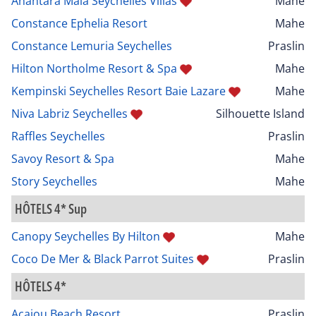
Anantara Maia Seychelles Villas
Mahe
Constance Ephelia Resort
Mahe
Constance Lemuria Seychelles
Praslin
Hilton Northolme Resort & Spa
Mahe
Kempinski Seychelles Resort Baie Lazare
Mahe
Niva Labriz Seychelles
Silhouette Island
Raffles Seychelles
Praslin
Savoy Resort & Spa
Mahe
Story Seychelles
Mahe
HÔTELS 4* Sup
Canopy Seychelles By Hilton
Mahe
Coco De Mer & Black Parrot Suites
Praslin
HÔTELS 4*
Acajou Beach Resort
Praslin