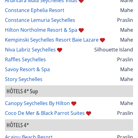
Anantara Maia Seychelles Villas
Mahe
Constance Ephelia Resort
Mahe
Constance Lemuria Seychelles
Praslin
Hilton Northolme Resort & Spa
Mahe
Kempinski Seychelles Resort Baie Lazare
Mahe
Niva Labriz Seychelles
Silhouette Island
Raffles Seychelles
Praslin
Savoy Resort & Spa
Mahe
Story Seychelles
Mahe
HÔTELS 4* Sup
Canopy Seychelles By Hilton
Mahe
Coco De Mer & Black Parrot Suites
Praslin
HÔTELS 4*
Acajou Beach Resort
Praslin