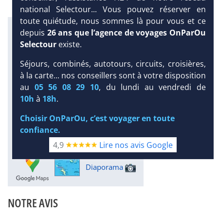
national Selectour... Vous pouvez réserver en
toute quiétude, nous sommes là pour vous et ce
Infos météo :
depuis
26 ans que l’agence de voyages OnParOu
29 °C
121 mm
28 °C
Selectour
existe.
Infos plages :
Dist.
Distance
:
Long.
Séjours, combinés, autotours, circuits, croisières,
Longueur
:
à la carte... nos conseillers sont à votre disposition
< 100 m
1.6 km
DEMANDE
au
05 56 08 29 10
, du lundi au vendredi de
D’INFORMATIONS
Équipement :
10h
à
18h
.
232
Tx
:
33 %
Tx
:
23 %
DEVIS /
Infos golfs :
Choisir OnParOu, c’est voyager en toute
RÉSERVATION
1
Distance depuis l'hôtel : 16 km
confiance.
Plongée sous-marine :
4,9
Lire nos avis Google
Détails
Diaporama
NOTRE AVIS