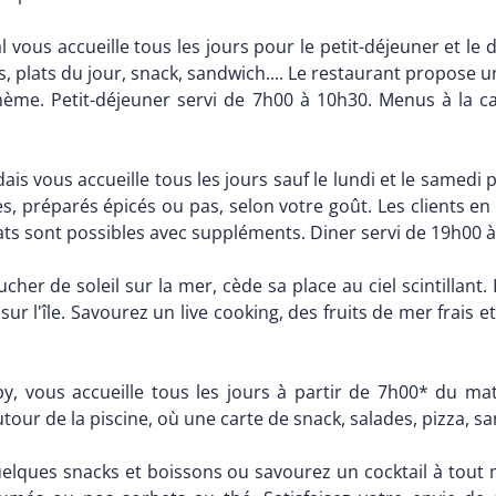
l vous accueille tous les jours pour le petit-déjeuner et le
s, plats du jour, snack, sandwich.... Le restaurant propose u
hème. Petit-déjeuner servi de 7h00 à 10h30. Menus à la c
ais vous accueille tous les jours sauf le lundi et le samedi
s, préparés épicés ou pas, selon votre goût. Les clients e
ts sont possibles avec suppléments. Diner servi de 19h00 à
cher de soleil sur la mer, cède sa place au ciel scintillant.
r l'île. Savourez un live cooking, des fruits de mer frais 
bby, vous accueille tous les jours à partir de 7h00* du m
our de la piscine, où une carte de snack, salades, pizza, sa
uelques snacks et boissons ou savourez un cocktail à tout 