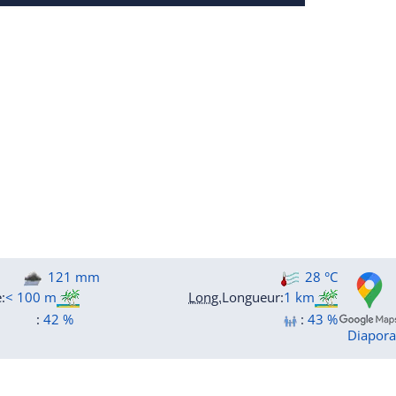
121 mm
28 °C
e
:
< 100 m
Long.
Longueur
:
1 km
:
42 %
:
43 %
Diapor