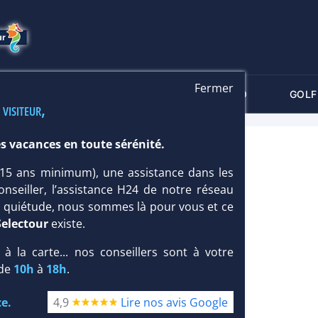
Fermer
-CRITÈRES
MALDIVES
THALASSO
GOLF
 visiteur,
s vacances en toute sérénité.
NS 4*
 (15 ans minimum), une assistance dans les
onseiller, l’assistance H24 de notre réseau
te quiétude, nous sommes là pour vous et ce
Selectour
existe.
, à la carte... nos conseillers sont à votre
 de
10h
à
18h
.
e.
4,9
Lire nos avis Google