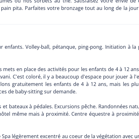
umés ou nos sorbets au thé. Satisfaisez votre envie de
ain pita. Parfaites votre bronzage tout au long de la jour
enfants. Volley-ball, pétanque, ping-pong. Initiation à la
ids mets en place des activités pour les enfants de 4 à 12 a
vani. C'est coloré, il y a beaucoup d'espace pour jouer à l'e
llons gratuitement les enfants de 4 à 12 ans, mais les plu
es de baby-sitting sur demande.
aks et bateaux à pédales. Excursions pêche. Randonnées natu
hôtel même mais à proximité. Centre équestre à proximité : 
e Spa légèrement excentré au coeur de la végétation avec un