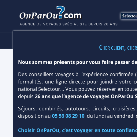
AGENCE DE VOYAGES SPÉCIALISTE DEPUIS 26 ANS
HÔTELS
SÉJOURS
MULTI
Cher client, cher
Nous sommes présents pour vous faire passer de
HÔTEL AVANI SEYCHELLES BARBARO
Des conseillers voyages à l’expérience confirmée
Hôtel
Classique
formalités, une ligne directe pour joindre votre c
national Selectour... Vous pouvez réserver en tou
depuis
26 ans que l’agence de voyages OnParOu 
Séjours, combinés, autotours, circuits, croisières
disposition au
05 56 08 29 10
, du lundi au vendredi
Choisir OnParOu, c’est voyager en toute confianc