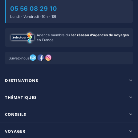
05 56 08 29 10
Lundi - Vendredi · 10h - 18h
Agence membre du
1er réseau d’agences de voyages
en France
Suivez-nous
DESTINATIONS
Maldives
THÉMATIQUES
Seychelles
Tout inclus
Ile Maurice
CONSEILS
Clubs francophones
Tanzanie/Zanzibar
Le blog d’OnParOu
Adultes uniquement
VOYAGER
République Dominicaine
Guide Maldives