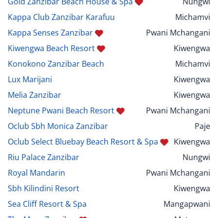
Gold Zanzibar Beach House & Spa
Nungwi
Kappa Club Zanzibar Karafuu
Michamvi
Kappa Senses Zanzibar
Pwani Mchangani
Kiwengwa Beach Resort
Kiwengwa
Konokono Zanzibar Beach
Michamvi
Lux Marijani
Kiwengwa
Melia Zanzibar
Kiwengwa
Neptune Pwani Beach Resort
Pwani Mchangani
Oclub Sbh Monica Zanzibar
Paje
Oclub Select Bluebay Beach Resort & Spa
Kiwengwa
Riu Palace Zanzibar
Nungwi
Royal Mandarin
Pwani Mchangani
Sbh Kilindini Resort
Kiwengwa
Sea Cliff Resort & Spa
Mangapwani