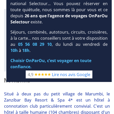
national Selectour... Vous pouvez réserver en
toute quiétude, nous sommes là pour vous et ce
Infos météo :
DEMANDE
depuis
26 ans que l’agence de voyages OnParOu
D’INFORMATIONS
27 °C
50 mm
26 °C
Selectour
existe.
Infos plages :
Dist.
Distance
:
Long.
Longueur
:
Séjours, combinés, autotours, circuits, croisières,
< 100 m
800 m
à la carte... nos conseillers sont à votre disposition
Équipement :
au
05 56 08 29 10
, du lundi au vendredi de
104
Tx
:
29 %
Tx
:
18 %
10h
à
18h
.
Diaporama
Choisir OnParOu, c’est voyager en toute
confiance.
4,9
Lire nos avis Google
NOTRE AVIS
Situé à deux pas du petit village de Marumbi, le
Zanzibar Bay Resort & Spa 4* est un hôtel à
connotation club particulièrement convivial. C'est un
hôtel à taille humaine (104 chambres) disposant d'un