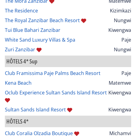
The Mora Zanzibar
Matemwe
The Residence
Kizimkazi
The Royal Zanzibar Beach Resort
Nungwi
Tui Blue Bahari Zanzibar
Kiwengwa
White Sand Luxury Villas & Spa
Paje
Zuri Zanzibar
Nungwi
HÔTELS 4* Sup
Club Framissima Paje Palms Beach Resort
Paje
Kena Beach
Matemwe
Oclub Experience Sultan Sands Island Resort
Kiwengwa
Sultan Sands Island Resort
Kiwengwa
HÔTELS 4*
Club Coralia Olzadia Boutique
Michamvi