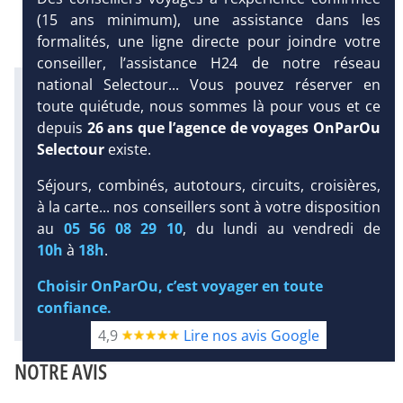
(15 ans minimum), une assistance dans les
formalités, une ligne directe pour joindre votre
conseiller, l’assistance H24 de notre réseau
national Selectour... Vous pouvez réserver en
Infos météo :
toute quiétude, nous sommes là pour vous et ce
31 °C
417 mm
30 °C
depuis
26 ans que l’agence de voyages OnParOu
Infos plages :
Selectour
existe.
Dist.
Distance
:
Long.
Longueur
:
Séjours, combinés, autotours, circuits, croisières,
< 100 m
2.5 km
DEMANDE
à la carte... nos conseillers sont à votre disposition
Équipement :
D’INFORMATIONS
275
Tx
:
50 %
Tx
:
64 %
au
05 56 08 29 10
, du lundi au vendredi de
Infos golfs :
10h
à
18h
.
1
Distance depuis l'hôtel : 23 km
Choisir OnParOu, c’est voyager en toute
Diaporama
confiance.
4,9
Lire nos avis Google
NOTRE AVIS