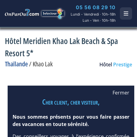
05 56 08 29 10
Lundi - Vendredi · 10h-18h
Lun - Ven · 10h-18h
Hôtel Meridien Khao Lak Beach & Spa
Resort 5*
Thaïlande
/
Khao Lak
Hôtel
Prestige
Fermer
Cher client, cher visiteur,
Nous sommes présents pour vous faire passer
des vacances en toute sérénité.
Des conseillers voyages à l’expérience confirmée