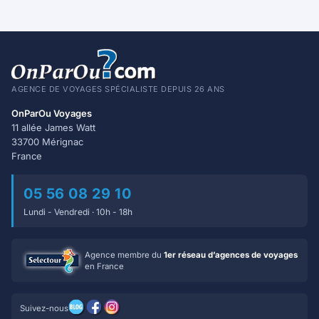
AGENCE DE VOYAGES SPÉCIALISTE DEPUIS 26 ANS
OnParOu Voyages
11 allée James Watt
33700 Mérignac
France
05 56 08 29 10
Lundi - Vendredi · 10h - 18h
Agence membre du
1er réseau d’agences de voyages
en France
Suivez-nous