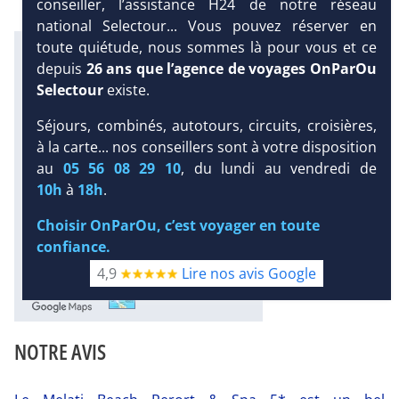
conseiller, l’assistance H24 de notre réseau
national Selectour... Vous pouvez réserver en
toute quiétude, nous sommes là pour vous et ce
Infos météo :
depuis
26 ans que l’agence de voyages OnParOu
Selectour
existe.
30 °C
210 mm
27 °C
Infos plages :
Séjours, combinés, autotours, circuits, croisières,
Dist.
Distance
:
Long.
Longueur
:
DEMANDE
à la carte... nos conseillers sont à votre disposition
< 100 m
250 m
D’INFORMATIONS
au
05 56 08 29 10
, du lundi au vendredi de
Équipement :
10h
à
18h
.
77
Tx
:
38 %
Tx
:
43 %
DEVIS /
17 km
RÉSERVATION
Choisir OnParOu, c’est voyager en toute
Infos golfs :
confiance.
1
Distance depuis l'hôtel : 13 km
4,9
Lire nos avis Google
Diaporama
NOTRE AVIS