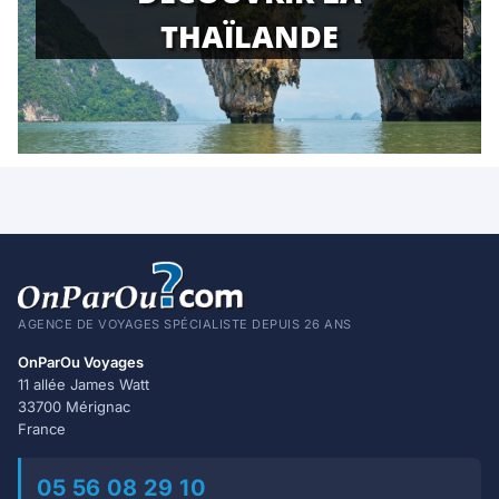
THAÏLANDE
AGENCE DE VOYAGES SPÉCIALISTE DEPUIS 26 ANS
OnParOu Voyages
11 allée James Watt
33700 Mérignac
France
05 56 08 29 10