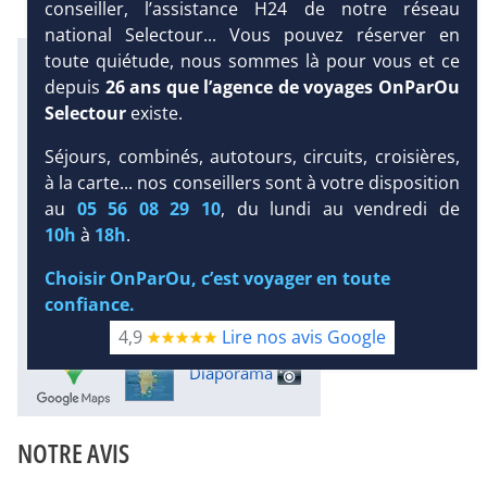
conseiller, l’assistance H24 de notre réseau
national Selectour... Vous pouvez réserver en
toute quiétude, nous sommes là pour vous et ce
Infos météo :
depuis
26 ans que l’agence de voyages OnParOu
31 °C
417 mm
30 °C
Selectour
existe.
Infos plages :
Séjours, combinés, autotours, circuits, croisières,
Dist.
Distance
:
Long.
Longueur
:
< 100 m
100 m
à la carte... nos conseillers sont à votre disposition
Équipement :
au
05 56 08 29 10
, du lundi au vendredi de
DEMANDE
380
Tx
:
29 %
Tx
:
43 %
10h
à
18h
.
D’INFORMATIONS
40 km
Choisir OnParOu, c’est voyager en toute
Infos golfs :
5
dont le plus proche à 12 km de
confiance.
l'hôtel
4,9
Lire nos avis Google
Diaporama
NOTRE AVIS