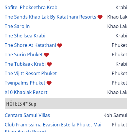
Sofitel Phokeethra Krabi
Krabi
The Sands Khao Lak By Katathani Resorts
Khao Lak
The Sarojin
Khao Lak
The Shellsea Krabi
Krabi
The Shore At Katathani
Phuket
The Surin Phuket
Phuket
The Tubkaak Krabi
Krabi
The Vijitt Resort Phuket
Phuket
Twinpalms Phuket
Phuket
X10 Khaolak Resort
Khao Lak
HÔTELS 4* Sup
Centara Samui Villas
Koh Samui
Club Framissima Evasion Estella Phuket Mai
Phuket
Khao Beach Resort