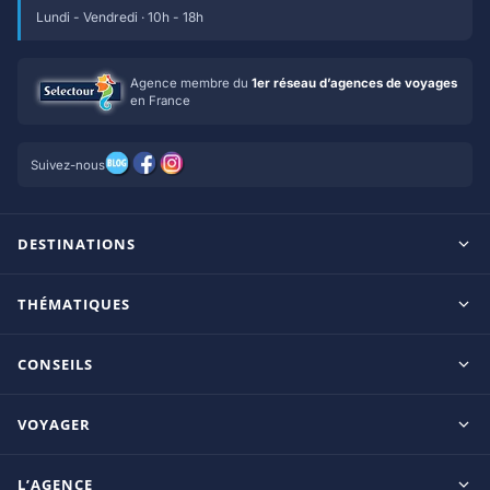
Lundi - Vendredi · 10h - 18h
Agence membre du
1er réseau d’agences de voyages
en France
Suivez-nous
DESTINATIONS
Maldives
THÉMATIQUES
Seychelles
Tout inclus
Ile Maurice
CONSEILS
Clubs francophones
Tanzanie/Zanzibar
Le blog d’OnParOu
Adultes uniquement
VOYAGER
République Dominicaine
Guide Maldives
Luxe
Mexique
Guides voyage
Guide Seychelles
L’AGENCE
Coup de coeur