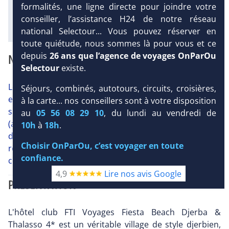
formalités, une ligne directe pour joindre votre
conseiller, l’assistance H24 de notre réseau
Diaporama
national Selectour... Vous pouvez réserver en
toute quiétude, nous sommes là pour vous et ce
depuis
26 ans que l’agence de voyages OnParOu
NOTRE AVIS
Selectour
existe.
Le Club FTI Voyages Fiesta Beach Djerba & Thalasso 4*
Séjours, combinés, autotours, circuits, croisières,
est un club plébiscité par la clientèle saison après
à la carte... nos conseillers sont à votre disposition
saison. Bénéficiant d'un très bon niveau d'équipement
au
05 56 08 29 10
, du lundi au vendredi de
(aquapark, piscine du mini-club avec toboggans,
10h
à
18h
.
discothèque, tennis, base nautique, mini-golf, spa, 3
Choisir OnParOu, c’est voyager en toute
restaurants), c'est un club réputé pour sa grande
confiance.
convivialité et son animation soutenue.
4,9
Lire nos avis Google
PRÉSENTATION
L'hôtel club FTI Voyages Fiesta Beach Djerba &
Thalasso 4* est un véritable village de style djerbien,