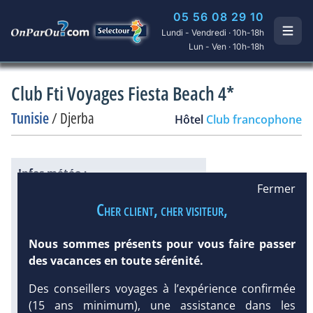
05 56 08 29 10
Lundi - Vendredi · 10h-18h
Lun - Ven · 10h-18h
Club Fti Voyages Fiesta Beach 4*
Tunisie
/
Djerba
Hôtel
Club francophone
Infos météo :
Fermer
30 °C
20 mm
24 °C
Infos plages :
Cher client, cher visiteur,
Dist.
Distance
:
Long.
Longueur
:
100 m
Nous sommes présents pour vous faire passer
6 km
DEMANDE
des vacances en toute sérénité.
Équipement :
D’INFORMATIONS
365
Tx
:
67 %
Tx
:
84 %
Des conseillers voyages à l’expérience confirmée
Infos golfs :
(15 ans minimum), une assistance dans les
1
Distance depuis l'hôtel : 5 km