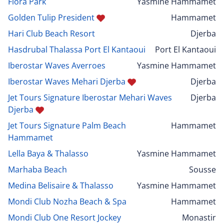
Flora Park
Yasmine Hammamet
Golden Tulip President
Hammamet
Hari Club Beach Resort
Djerba
Hasdrubal Thalassa Port El Kantaoui
Port El Kantaoui
Iberostar Waves Averroes
Yasmine Hammamet
Iberostar Waves Mehari Djerba
Djerba
Jet Tours Signature Iberostar Mehari Waves
Djerba
Djerba
Jet Tours Signature Palm Beach
Hammamet
Hammamet
Lella Baya & Thalasso
Yasmine Hammamet
Marhaba Beach
Sousse
Medina Belisaire & Thalasso
Yasmine Hammamet
Mondi Club Nozha Beach & Spa
Hammamet
Mondi Club One Resort Jockey
Monastir