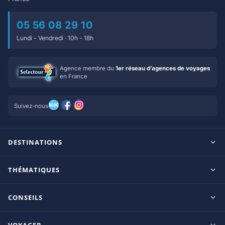
05 56 08 29 10
Lundi - Vendredi · 10h - 18h
Agence membre du
1er réseau d’agences de voyages
en France
Suivez-nous
DESTINATIONS
Maldives
THÉMATIQUES
Seychelles
Tout inclus
Ile Maurice
CONSEILS
Clubs francophones
Tanzanie/Zanzibar
Le blog d’OnParOu
Adultes uniquement