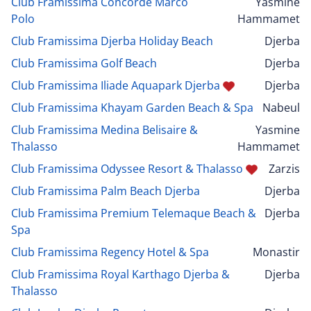
Club Framissima Concorde Marco
Yasmine
Polo
Hammamet
Club Framissima Djerba Holiday Beach
Djerba
Club Framissima Golf Beach
Djerba
Club Framissima Iliade Aquapark Djerba
Djerba
Club Framissima Khayam Garden Beach & Spa
Nabeul
Club Framissima Medina Belisaire &
Yasmine
Thalasso
Hammamet
Club Framissima Odyssee Resort & Thalasso
Zarzis
Club Framissima Palm Beach Djerba
Djerba
Club Framissima Premium Telemaque Beach &
Djerba
Spa
Club Framissima Regency Hotel & Spa
Monastir
Club Framissima Royal Karthago Djerba &
Djerba
Thalasso