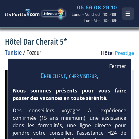
05 56 08 29 10
Lundi - Vendredi · 10h-18h
Lun - Ven · 10h-18h
Hôtel Dar Cherait 5*
Tunisie
/
Tozeur
Hôtel
Prestige
Fermer
Cher client, cher visiteur,
Infos météo :
36 °C
10 mm
Nous sommes présents pour vous faire
Équipement :
85
Tx
:
17 %
passer des vacances en toute sérénité.
Tx
:
9 %
Des conseillers voyages à l’expérience
Infos golfs :
confirmée (15 ans minimum), une assistance
1
Distance depuis l'hôtel :
dans les formalités, une ligne directe pour
1.1 km
joindre votre conseiller, l’assistance H24 de