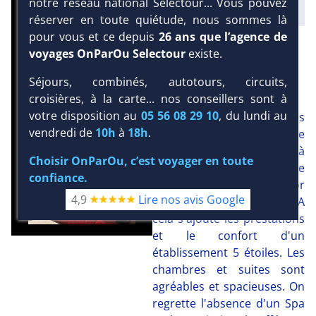
notre réseau national Selectour... Vous pouvez
réserver en toute quiétude, nous sommes là
pour vous et ce depuis
26 ans que l’agence de
DEMANDE D’INFORMATIONS
voyages OnParOu Selectour
existe.
NOTRE AVIS
Séjours, combinés, autotours, circuits,
croisières, à la carte... nos conseillers sont à
votre disposition au
05 56 08 29 10
, du lundi au
Cet hôtel est l'une des
vendredi de
10h
à
18h
.
adresses de charme de
Tozeur. L'architecture à
Choisir OnParOu, c’est voyager en toute
l'image d'un riad est une
confiance.
réussite, offrant un décor
4,9
Lire nos avis Google
digne des "1001 Nuits". A
cela s'ajoute les prestations
et le confort d'un
établissement 5 étoiles. Les
chambres et suites sont
agréables et spacieuses. On
regrette l'absence d'un Spa