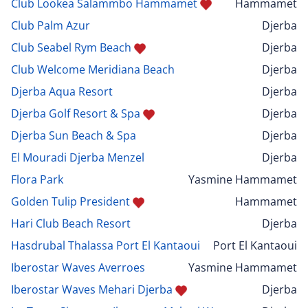
Club Lookea Salammbo Hammamet
Hammamet
Club Palm Azur
Djerba
Club Seabel Rym Beach
Djerba
Club Welcome Meridiana Beach
Djerba
Djerba Aqua Resort
Djerba
Djerba Golf Resort & Spa
Djerba
Djerba Sun Beach & Spa
Djerba
El Mouradi Djerba Menzel
Djerba
Flora Park
Yasmine Hammamet
Golden Tulip President
Hammamet
Hari Club Beach Resort
Djerba
Hasdrubal Thalassa Port El Kantaoui
Port El Kantaoui
Iberostar Waves Averroes
Yasmine Hammamet
Iberostar Waves Mehari Djerba
Djerba