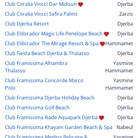
Club Coralia Vincci Dar Midoun
Djerba
Club Coralia Vincci Safira Palms
Zarzis
Club Djerba Resort
Djerba
Club Eldorador Magic Life Penelope Beach
Djerba
Club Eldorador The Mirage Resort & Spa
Hammamet
Club Fiesta Beach Djerba & Thalasso
Djerba
Club Framissima Alhambra
Yasmine
Thalasso
Hammamet
Club Framissima Concorde Marco
Yasmine
Polo
Hammamet
Club Framissima Djerba Holiday Beach
Djerba
Club Framissima Golf Beach
Djerba
Club Framissima Iliade Aquapark Djerba
Djerba
Club Framissima Khayam Garden Beach & Spa
Nabeul
Club Framissima Medina Belisaire &
Yasmine