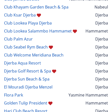
Club Khayam Garden Beach & Spa
Nabeul
Club Ksar Djerba
Djerba
Club Lookea Playa Djerba
Djerba
Club Lookea Salammbo Hammamet
Hammamet
Club Palm Azur
Djerba
Club Seabel Rym Beach
Djerba
Club Welcome Meridiana Beach
Djerba
Djerba Aqua Resort
Djerba
Djerba Golf Resort & Spa
Djerba
Djerba Sun Beach & Spa
Djerba
El Mouradi Djerba Menzel
Djerba
Flora Park
Yasmine Hammamet
Golden Tulip President
Hammamet
Hari Club Beach Resort
Djerba