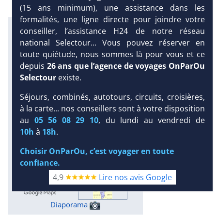
(15 ans minimum), une assistance dans les
formalités, une ligne directe pour joindre votre
Infos météo :
conseiller, l’assistance H24 de notre réseau
26 °C
40 mm
24 °C
national Selectour... Vous pouvez réserver en
Infos plages :
toute quiétude, nous sommes là pour vous et ce
Dist.
Distance
:
Long.
depuis
26 ans que l’agence de voyages OnParOu
Longueur
:
< 100 m
Selectour
existe.
40 km
Équipement :
Séjours, combinés, autotours, circuits, croisières,
248
Tx
:
58 %
Tx
:
34 %
à la carte... nos conseillers sont à votre disposition
DEMANDE
Infos golfs :
au
05 56 08 29 10
, du lundi au vendredi de
D’INFORMATIONS
2
dont le plus proche à 8 km de
10h
à
18h
.
l'hôtel
Bien-être :
Choisir OnParOu, c’est voyager en toute
Balnéo
confiance.
4,9
Lire nos avis Google
Diaporama