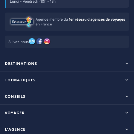
Lundi - Vendredi · 10h - 18h
Agence membre du
1er réseau d’agences de voyages
en France
Suivez-nous
DESTINATIONS
Maldives
THÉMATIQUES
Seychelles
Tout inclus
Ile Maurice
CONSEILS
Clubs francophones
Tanzanie/Zanzibar
Le blog d’OnParOu
Adultes uniquement
VOYAGER
République Dominicaine
Guide Maldives
Luxe
Mexique
Guides voyage
Guide Seychelles
L’AGENCE
Coup de coeur
Thaïlande