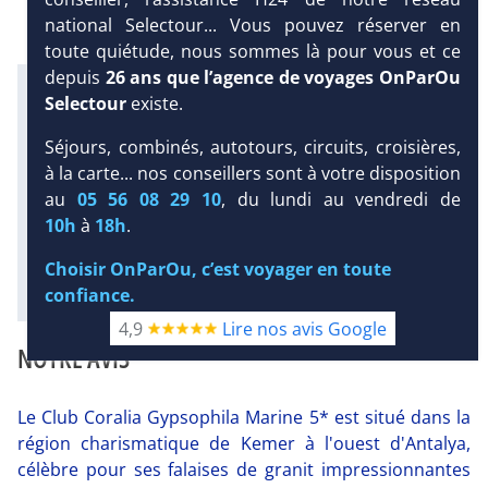
national Selectour... Vous pouvez réserver en
toute quiétude, nous sommes là pour vous et ce
depuis
26 ans que l’agence de voyages OnParOu
Infos météo :
Selectour
existe.
31 °C
13 mm
24 °C
Infos plages :
Séjours, combinés, autotours, circuits, croisières,
DEMANDE
Dist.
Distance
:
Long.
Longueur
:
D’INFORMATIONS
à la carte... nos conseillers sont à votre disposition
< 100 m
190 m
au
05 56 08 29 10
, du lundi au vendredi de
Équipement :
DEVIS /
10h
à
18h
.
399
Tx
:
58 %
Tx
:
82 %
RÉSERVATION
Choisir OnParOu, c’est voyager en toute
Diaporama
confiance.
4,9
Lire nos avis Google
NOTRE AVIS
Le Club Coralia Gypsophila Marine 5* est situé dans la
région charismatique de Kemer à l'ouest d'Antalya,
célèbre pour ses falaises de granit impressionnantes