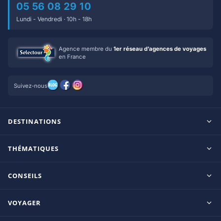
05 56 08 29 10
Lundi - Vendredi · 10h - 18h
Agence membre du
1er réseau d’agences de voyages
en France
Suivez-nous
DESTINATIONS
Maldives
THÉMATIQUES
Seychelles
Tout inclus
Ile Maurice
CONSEILS
Clubs francophones
Tanzanie/Zanzibar
Le blog d’OnParOu
Adultes uniquement
VOYAGER
République Dominicaine
Guide Maldives
Luxe
Mexique