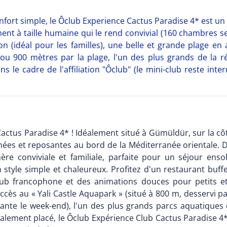
fort simple, le Ôclub Experience Cactus Paradise 4* est un
ent à taille humaine qui le rend convivial (160 chambres seu
(idéal pour les familles), une belle et grande plage en ac
 ou 900 mètres par la plage, l'un des plus grands de la r
 le cadre de l'affiliation "Ôclub" (le mini-club reste inte
tus Paradise 4* ! Idéalement situé à Gümüldür, sur la côte
mées et reposantes au bord de la Méditerranée orientale. D
hère conviviale et familiale, parfaite pour un séjour enso
style simple et chaleureux. Profitez d'un restaurant buffe
ub francophone et des animations douces pour petits et g
accès au « Yali Castle Aquapark » (situé à 800 m, desservi p
yante le week-end), l'un des plus grands parcs aquatiques 
 idéalement placé, le Ôclub Expérience Club Cactus Paradise 