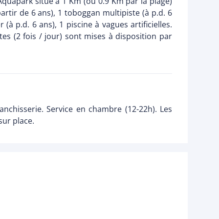
 Aquapark situé à 1 Km (ou 0.9 Km par la plage)
rtir de 6 ans), 1 toboggan multipiste (à p.d. 6
à p.d. 6 ans), 1 piscine à vagues artificielles.
es (2 fois / jour) sont mises à disposition par
lanchisserie. Service en chambre (12-22h). Les
sur place.