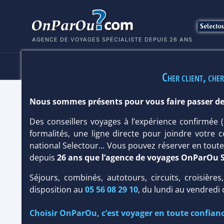
AGENCE DE VOYAGES SPÉCIALISTE DEPUIS 26 ANS
HÔTELS
SÉJOURS
MULTI
Cher client, cher
Nous sommes présents pour vous faire passer de
OCLUB EXPERIENCE CACTUS PARADI
Des conseillers voyages à l’expérience confirmée
Turquie
/
Région d'Izmir
formalités, une ligne directe pour joindre votre c
national Selectour... Vous pouvez réserver en tou
depuis
26 ans que l’agence de voyages OnParOu 
Séjours, combinés, autotours, circuits, croisières
disposition au
05 56 08 29 10
, du lundi au vendredi
Choisir OnParOu, c’est voyager en toute confianc