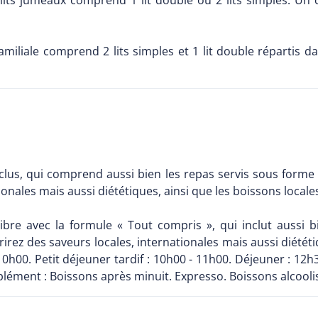
its jumeaux comprend 1 lit double ou 2 lits simples. Un c
miliale comprend 2 lits simples et 1 lit double répartis 
inclus, qui comprend aussi bien les repas servis sous forme 
onales mais aussi diététiques, ainsi que les boissons locale
libre avec la formule « Tout compris », qui inclut aussi 
irez des saveurs locales, internationales mais aussi diététi
10h00. Petit déjeuner tardif : 10h00 - 11h00. Déjeuner : 12h3
plément : Boissons après minuit. Expresso. Boissons alcool