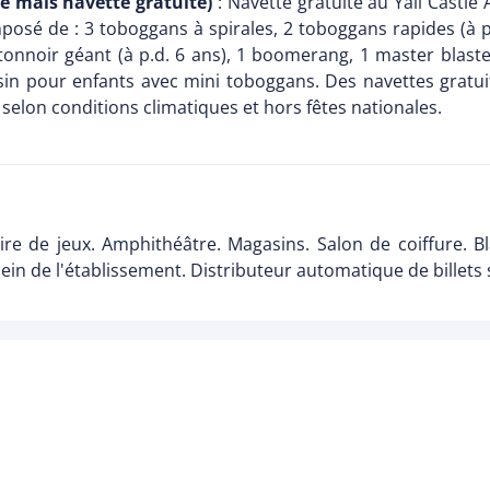
e mais navette gratuite)
: Navette gratuite au Yali Castle
posé de : 3 toboggans à spirales, 2 toboggans rapides (à pa
onnoir géant (à p.d. 6 ans), 1 boomerang, 1 master blaster (
sin pour enfants avec mini toboggans. Des navettes gratuit
selon conditions climatiques et hors fêtes nationales.
ire de jeux. Amphithéâtre. Magasins. Salon de coiffure. B
n de l'établissement. Distributeur automatique de billets 