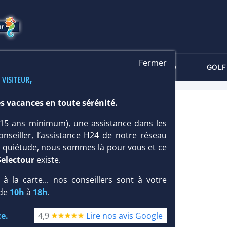
Fermer
-CRITÈRES
MALDIVES
THALASSO
GOLF
 visiteur,
s vacances en toute sérénité.
SE 4*
 (15 ans minimum), une assistance dans les
onseiller, l’assistance H24 de notre réseau
te quiétude, nous sommes là pour vous et ce
Selectour
existe.
, à la carte... nos conseillers sont à votre
 de
10h
à
18h
.
e.
4,9
Lire nos avis Google