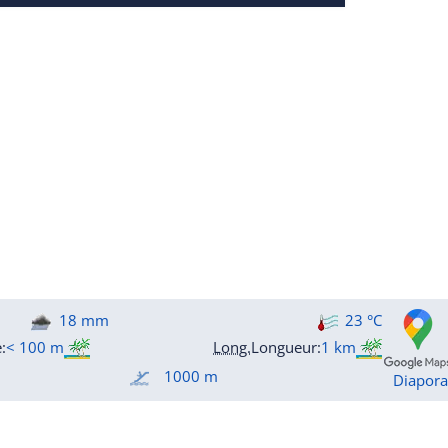
18 mm
23 °C
e
:
< 100 m
Long.
Longueur
:
1 km
1000 m
Diapor