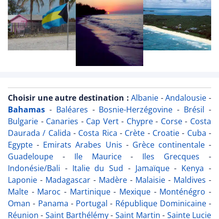
Choisir une autre destination :
Albanie
-
Andalousie
-
Bahamas
-
Baléares
-
Bosnie-Herzégovine
-
Brésil
-
Bulgarie
-
Canaries
-
Cap Vert
-
Chypre
-
Corse
-
Costa
Daurada / Calida
-
Costa Rica
-
Crète
-
Croatie
-
Cuba
-
Egypte
-
Emirats Arabes Unis
-
Grèce continentale
-
Guadeloupe
-
Ile Maurice
-
Iles Grecques
-
Indonésie/Bali
-
Italie du Sud
-
Jamaïque
-
Kenya
-
Laponie
-
Madagascar
-
Madère
-
Malaisie
-
Maldives
-
Malte
-
Maroc
-
Martinique
-
Mexique
-
Monténégro
-
Oman
-
Panama
-
Portugal
-
République Dominicaine
-
Réunion
-
Saint Barthélémy
-
Saint Martin
-
Sainte Lucie