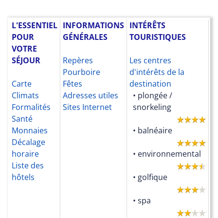
L'ESSENTIEL
INFORMATIONS
INTÉRÊTS
L
POUR
GÉNÉRALES
TOURISTIQUES
D
VOTRE
P
SÉJOUR
Repères
Les centres
Pourboire
d'intérêts de la
T
Carte
Fêtes
destination
d
Climats
Adresses utiles
• plongée /
N
Formalités
Sites Internet
snorkeling
p
Santé
h
Monnaies
• balnéaire
P
Décalage
l'
horaire
• environnemental
P
Liste des
l'
hôtels
• golfique
F
L
• spa
p
C