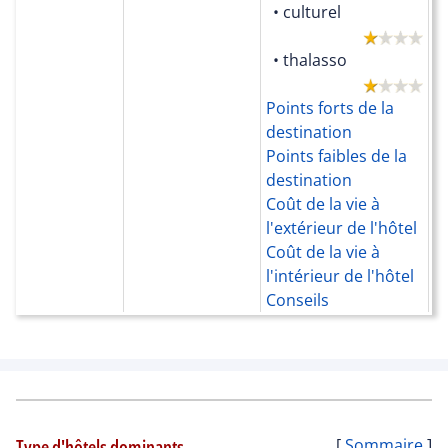
• culturel
P
fo
• thalasso
P
c
Points forts de la
L
destination
Points faibles de la
destination
Coût de la vie à
l'extérieur de l'hôtel
Coût de la vie à
l'intérieur de l'hôtel
Conseils
Type d'hôtels dominants
[
Sommaire
]