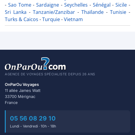
-
Sao Tome
-
Sardaigne
-
Seychelles
-
Sénégal
-
Sicile
-
Sri Lanka
-
Tanzanie/Zanzibar
-
Thaïlande
-
Tunisie
-
Turks & Caicos
-
Turquie
-
Vietnam
AGENCE DE VOYAGES SPÉCIALISTE DEPUIS 26 ANS
OnParOu Voyages
11 allée James Watt
33700 Mérignac
France
05 56 08 29 10
Lundi - Vendredi · 10h - 18h