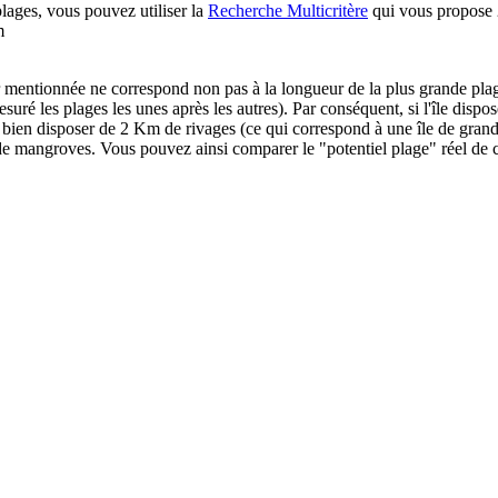
plages, vous pouvez utiliser la
Recherche Multicritère
qui vous propose 2
m
r mentionnée ne correspond non pas à la longueur de la plus grande pl
é les plages les unes après les autres). Par conséquent, si l'île dispos
s bien disposer de 2 Km de rivages (ce qui correspond à une île de gran
 de mangroves. Vous pouvez ainsi comparer le "potentiel plage" réel de c