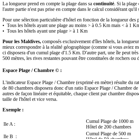
La longueur prend en compte la plage dans sa
continuité
. Si la plage
l'autre partie n'est pas prise en compte dans le calcul considérant qu'i
Pour une sélection particulière d'hôtel en fonction de la longueur des 
• Tous les hôtels ayant une plage au moins > à 0.5 Km mais < à 1 K
• Tous les hôtels ayant une plage > à 1 Km
Pour les Maldives,
composés exclusivement d'îles hôtels, la longueu
mieux correspondre à la réalité géographique (comme si vous aviez mesur
ci disposera d'un cumul plage d'1.5 Km. D'autre part, une île peut trè
500 mètres, les rives restantes pouvant être constituées de rochers ou
Espace Plage / Chambre © :
L'indicateur Espace Plage / Chambre (exprimé en mètre) résulte du rati
de 80 chambres disposera donc d'un ratio Espace Plage / Chambre de 10 
autres de façon linéaire et équitable, chaque client par chambre dispo
taille de l'hôtel et vice versa.
Exemple :
Cumul Plage de 1000 m
Ile A :
Hôtel de 200 chambres
Cumul Plage de 500 m
Ile B :