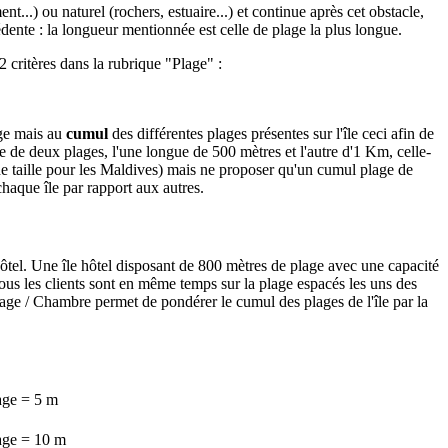
ent...) ou naturel (rochers, estuaire...) et continue après cet obstacle,
cédente : la longueur mentionnée est celle de plage la plus longue.
 critères dans la rubrique "Plage" :
age mais au
cumul
des différentes plages présentes sur l'île ceci afin de
e de deux plages, l'une longue de 500 mètres et l'autre d'1 Km, celle-
de taille pour les Maldives) mais ne proposer qu'un cumul plage de
haque île par rapport aux autres.
hôtel. Une île hôtel disposant de 800 mètres de plage avec une capacité
tous les clients sont en même temps sur la plage espacés les uns des
lage / Chambre permet de pondérer le cumul des plages de l'île par la
age = 5 m
age = 10 m