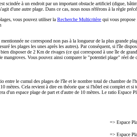
 est scindée à un endroit par un important obstacle artificiel (digue, bâtim
l s'agit d'une autre plage. Dans ce cas, nous nous référons à la règle pré
plages, vous pouvez utiliser la
Recherche Multicritère
qui vous propose 2
m
r mentionnée ne correspond non pas à la longueur de la plus grande pl
é les plages les unes après les autres). Par conséquent, si l'île dispos
s bien disposer de 2 Km de rivages (ce qui correspond à une île de gran
 de mangroves. Vous pouvez ainsi comparer le "potentiel plage" réel de c
o entre le cumul des plages de l'île et le nombre total de chambre de l'
mètres. Cela revient à dire en théorie que si l'hôtel est complet et si 
sera d'un espace plage de part et d'autre de 10 mètres. Le ratio Espace P
=> Espace Pl
=> Espace Pl