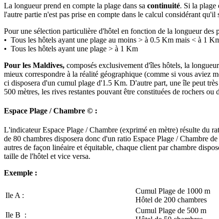
La longueur prend en compte la plage dans sa
continuité
. Si la plage
l'autre partie n'est pas prise en compte dans le calcul considérant qu'i
Pour une sélection particulière d'hôtel en fonction de la longueur des 
• Tous les hôtels ayant une plage au moins > à 0.5 Km mais < à 1 K
• Tous les hôtels ayant une plage > à 1 Km
Pour les Maldives,
composés exclusivement d'îles hôtels, la longueu
mieux correspondre à la réalité géographique (comme si vous aviez mesur
ci disposera d'un cumul plage d'1.5 Km. D'autre part, une île peut trè
500 mètres, les rives restantes pouvant être constituées de rochers ou
Espace Plage / Chambre © :
L'indicateur Espace Plage / Chambre (exprimé en mètre) résulte du rati
de 80 chambres disposera donc d'un ratio Espace Plage / Chambre de 10 
autres de façon linéaire et équitable, chaque client par chambre dispo
taille de l'hôtel et vice versa.
Exemple :
Cumul Plage de 1000 m
Ile A :
Hôtel de 200 chambres
Cumul Plage de 500 m
Ile B :