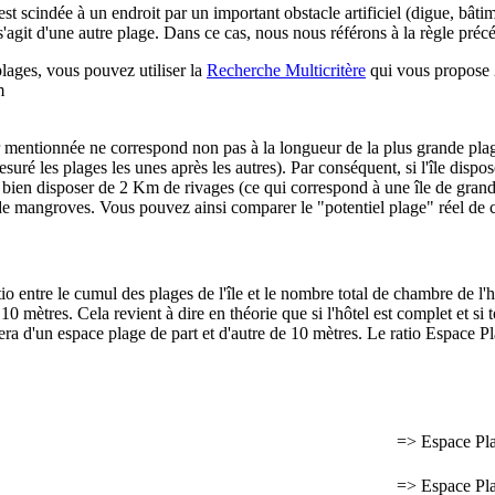
 est scindée à un endroit par un important obstacle artificiel (digue, bâtim
l s'agit d'une autre plage. Dans ce cas, nous nous référons à la règle pré
plages, vous pouvez utiliser la
Recherche Multicritère
qui vous propose 2
m
r mentionnée ne correspond non pas à la longueur de la plus grande pl
é les plages les unes après les autres). Par conséquent, si l'île dispos
s bien disposer de 2 Km de rivages (ce qui correspond à une île de gran
 de mangroves. Vous pouvez ainsi comparer le "potentiel plage" réel de c
o entre le cumul des plages de l'île et le nombre total de chambre de l'
mètres. Cela revient à dire en théorie que si l'hôtel est complet et si 
sera d'un espace plage de part et d'autre de 10 mètres. Le ratio Espace P
=> Espace Pl
=> Espace Pl