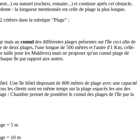
ent...) ou naturel (rochers, estuaire...) et continue après cet obstacle,
cédente : la longueur mentionnée est celle de plage la plus longue.
 critères dans la rubrique "Plage" :
age mais au
cumul
des différentes plages présentes sur l'île ceci afin de
e de deux plages, l'une longue de 500 mètres et l'autre d'1 Km, celle-
de taille pour les Maldives) mais ne proposer qu'un cumul plage de
haque île par rapport aux autres.
hôtel. Une île hôtel disposant de 800 mètres de plage avec une capacité
tous les clients sont en même temps sur la plage espacés les uns des
lage / Chambre permet de pondérer le cumul des plages de l'île par la
age = 5 m
age = 10 m